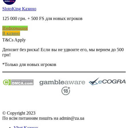
SlotoKing Казино
125 000 грн. + 500 FS для новых игроков
Информация
В казино
T&Cs Apply
Депозит без риска! Если вы не удвоите его, мы вернем до 500
грн!
*Только для новых игроков
© Copyright 2023
По всім питанням пишіть на
admin@za.ua
Vbet Казино