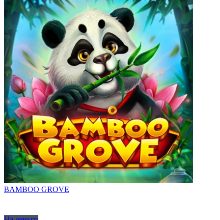
BAMBOO GROVE
На деньги