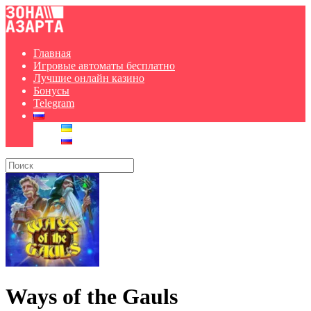
Главная
Игровые автоматы бесплатно
Лучшие онлайн казино
Бонусы
Telegram
Ways of the Gauls