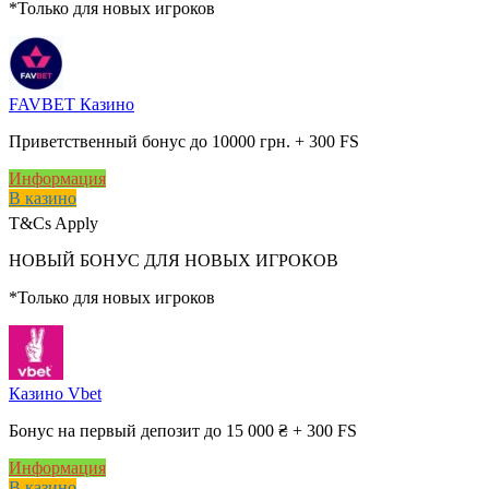
*Только для новых игроков
FAVBET Казино
Приветственный бонус до 10000 грн. + 300 FS
Информация
В казино
T&Cs Apply
НОВЫЙ БОНУС ДЛЯ НОВЫХ ИГРОКОВ
*Только для новых игроков
Казино Vbet
Бонус на первый депозит до 15 000 ₴ + 300 FS
Информация
В казино