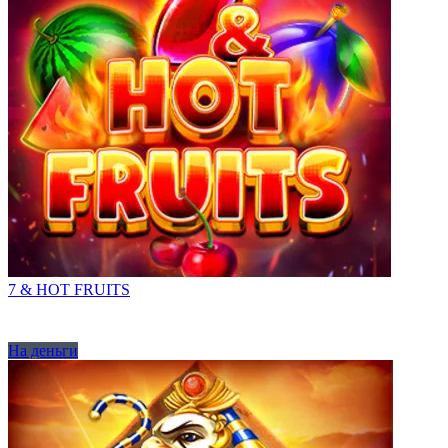
7 & HOT FRUITS
На деньги