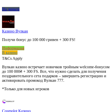
На деньги
Казино Вулкан
Получи бонус до 100 000 гривен + 300 FS!
Информация
В казино
T&Cs Apply
Вулкан казино встречает новичков тройным welcome-бонусом
до 100 000₴ + 300 FS. Все, что нужно сделать для получения
поздравительного сета подарков – завершить регистрацию и
активировать промокод Вулкан 777.
*Только для новых игроков
Cosmolot Казино