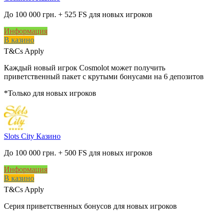
До 100 000 грн. + 525 FS для новых игроков
Информация
В казино
T&Cs Apply
Каждый новый игрок Cosmolot может получить
приветственный пакет с крутыми бонусами на 6 депозитов
*Только для новых игроков
Slots City Казино
До 100 000 грн. + 500 FS для новых игроков
Информация
В казино
T&Cs Apply
Серия приветственных бонусов для новых игроков