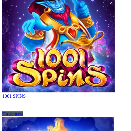
1001 SPINS
На деньги