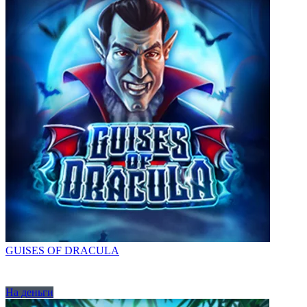
GUISES OF DRACULA
На деньги