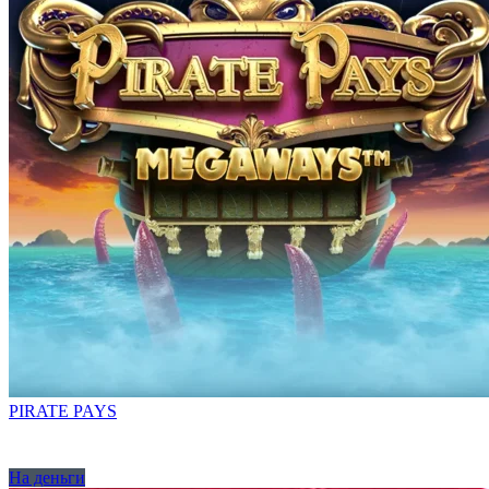
PIRATE PAYS
На деньги