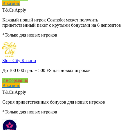
В казино
T&Cs Apply
Каждый новый игрок Cosmolot может получить
приветственный пакет с крутыми бонусами на 6 депозитов
*Только для новых игроков
Slots City Казино
До 100 000 грн. + 500 FS для новых игроков
Информация
В казино
T&Cs Apply
Серия приветственных бонусов для новых игроков
*Только для новых игроков