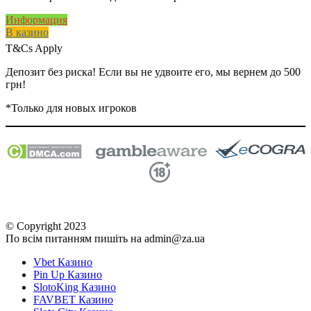
Информация
В казино
T&Cs Apply
Депозит без риска! Если вы не удвоите его, мы вернем до 500
грн!
*Только для новых игроков
© Copyright 2023
По всім питанням пишіть на
admin@za.ua
Vbet Казино
Pin Up Казино
SlotoKing Казино
FAVBET Казино