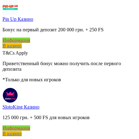
Pin Up Казино
Бонус на первый депозит 200 000 грн. + 250 FS
Информация
В казино
T&Cs Apply
Приветственный бонус можно получить после первого
депозита
*Только для новых игроков
SlotoKing Казино
125 000 грн. + 500 FS для новых игроков
Информация
В казино