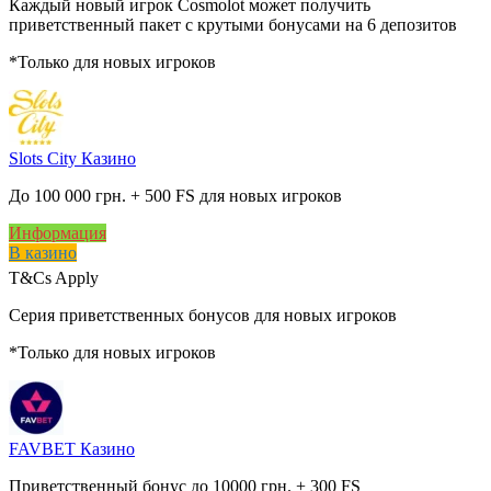
Каждый новый игрок Cosmolot может получить
приветственный пакет с крутыми бонусами на 6 депозитов
*Только для новых игроков
Slots City Казино
До 100 000 грн. + 500 FS для новых игроков
Информация
В казино
T&Cs Apply
Серия приветственных бонусов для новых игроков
*Только для новых игроков
FAVBET Казино
Приветственный бонус до 10000 грн. + 300 FS