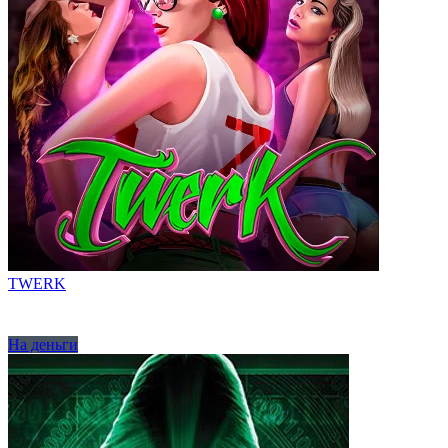
TWERK
На деньги