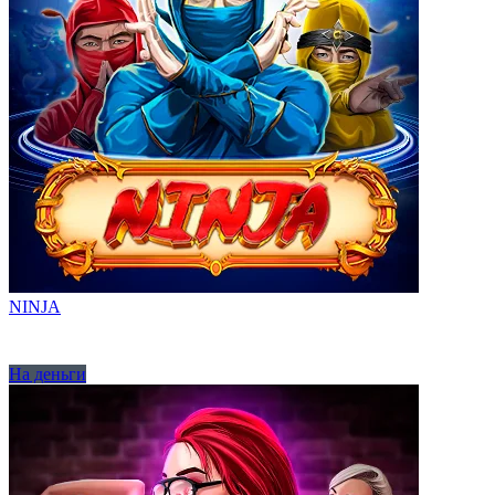
NINJA
На деньги