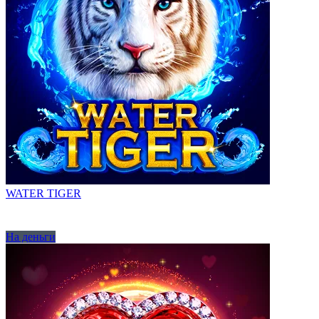
WATER TIGER
На деньги