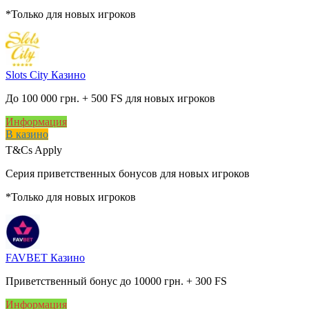
*Только для новых игроков
Slots City Казино
До 100 000 грн. + 500 FS для новых игроков
Информация
В казино
T&Cs Apply
Серия приветственных бонусов для новых игроков
*Только для новых игроков
FAVBET Казино
Приветственный бонус до 10000 грн. + 300 FS
Информация