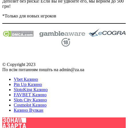
Депозит без риска! Если вы не удвоите его, мы вернем до 500
грн!
*Только для новых игроков
© Copyright 2023
По всім питанням пишіть на
admin@za.ua
Vbet Казино
Pin Up Казино
SlotoKing Казино
FAVBET Казино
Slots City Казино
Cosmolot Казино
Казино Вулкан