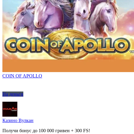
COIN OF APOLLO
На деньги
Казино Вулкан
Получи бонус до 100 000 гривен + 300 FS!