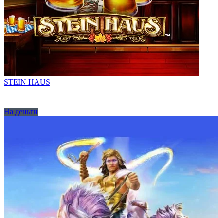
STEIN HAUS
На деньги