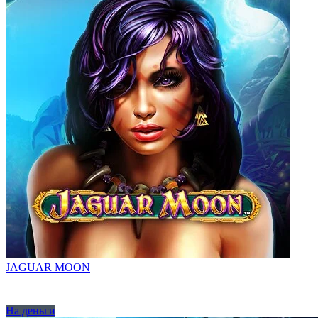
JAGUAR MOON
На деньги