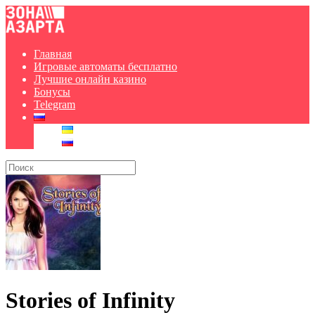
Главная
Игровые автоматы бесплатно
Лучшие онлайн казино
Бонусы
Telegram
Stories of Infinity