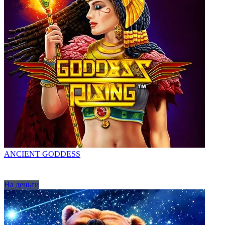
ANCIENT GODDESS
На деньги