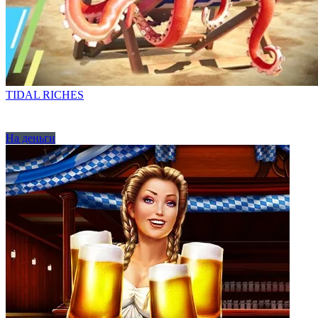
TIDAL RICHES
На деньги