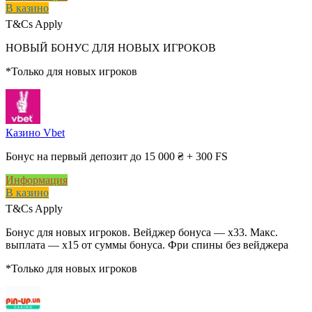
В казино
T&Cs Apply
НОВЫЙ БОНУС ДЛЯ НОВЫХ ИГРОКОВ
*Только для новых игроков
Казино Vbet
Бонус на первый депозит до 15 000 ₴ + 300 FS
Информация
В казино
T&Cs Apply
Бонус для новых игроков. Вейджер бонуса — х33. Макс.
выплата — х15 от суммы бонуса. Фри спины без вейджера
*Только для новых игроков