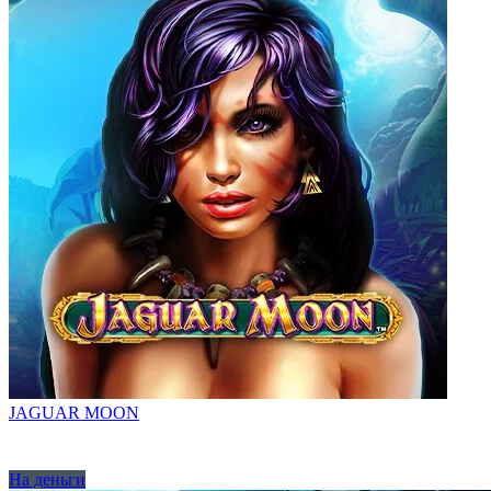
JAGUAR MOON
На деньги