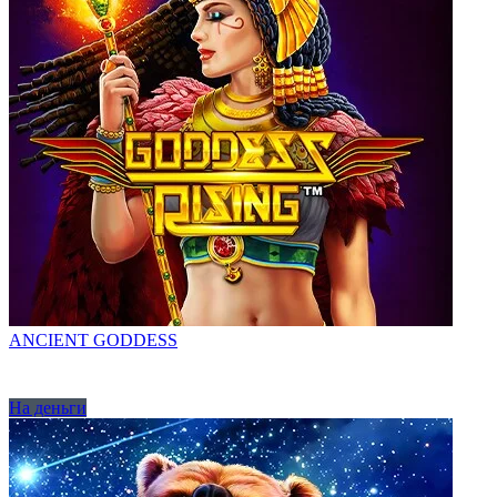
ANCIENT GODDESS
На деньги