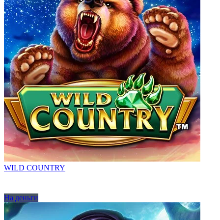
WILD COUNTRY
На деньги