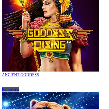
ANCIENT GODDESS
На деньги