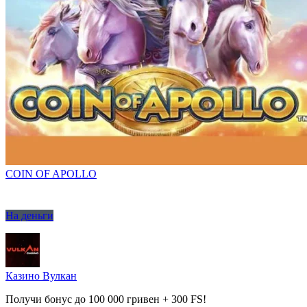
COIN OF APOLLO
На деньги
Казино Вулкан
Получи бонус до 100 000 гривен + 300 FS!