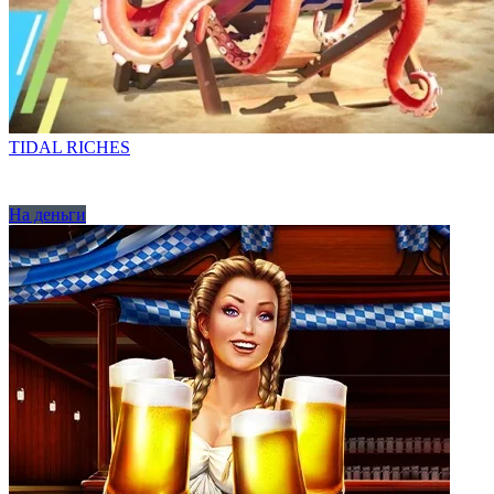
TIDAL RICHES
На деньги