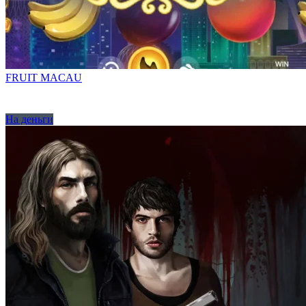
FRUIT MACAU
На деньги