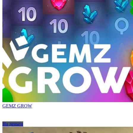
GEMZ GROW
На деньги