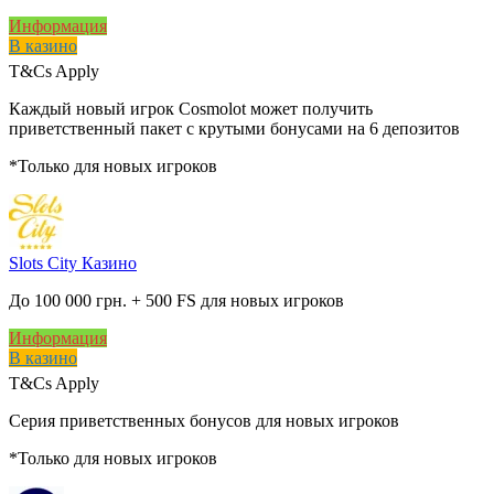
Информация
В казино
T&Cs Apply
Каждый новый игрок Cosmolot может получить
приветственный пакет с крутыми бонусами на 6 депозитов
*Только для новых игроков
Slots City Казино
До 100 000 грн. + 500 FS для новых игроков
Информация
В казино
T&Cs Apply
Серия приветственных бонусов для новых игроков
*Только для новых игроков