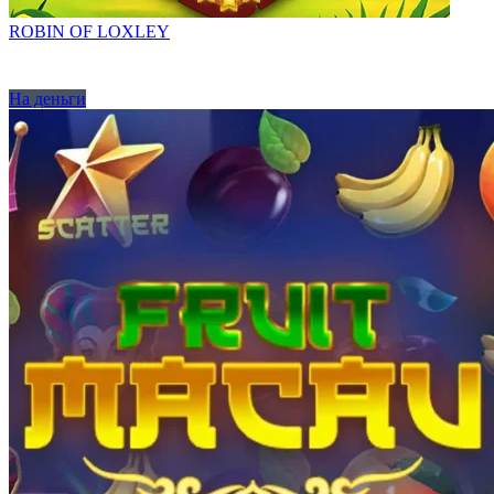
ROBIN OF LOXLEY
На деньги