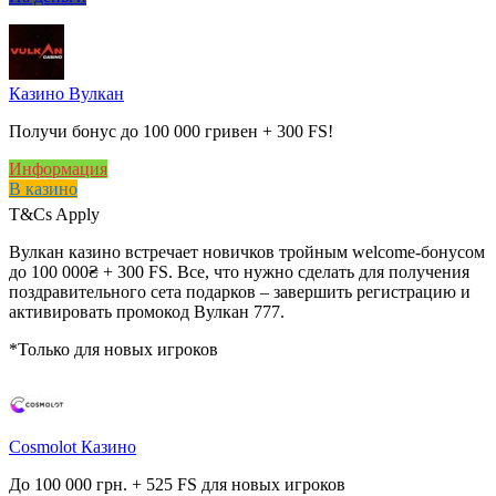
Казино Вулкан
Получи бонус до 100 000 гривен + 300 FS!
Информация
В казино
T&Cs Apply
Вулкан казино встречает новичков тройным welcome-бонусом
до 100 000₴ + 300 FS. Все, что нужно сделать для получения
поздравительного сета подарков – завершить регистрацию и
активировать промокод Вулкан 777.
*Только для новых игроков
Cosmolot Казино
До 100 000 грн. + 525 FS для новых игроков