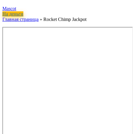
Mascot
На деньги
Главная страница
»
Rocket Chimp Jackpot