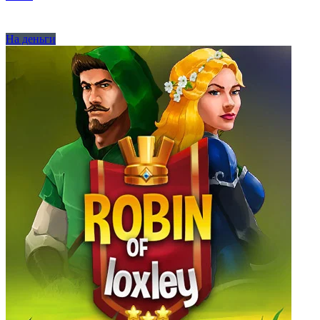
На деньги