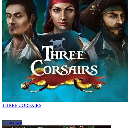
THREE CORSAIRS
На деньги