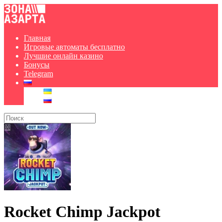
Главная
Игровые автоматы бесплатно
Лучшие онлайн казино
Бонусы
Telegram
Rocket Chimp Jackpot