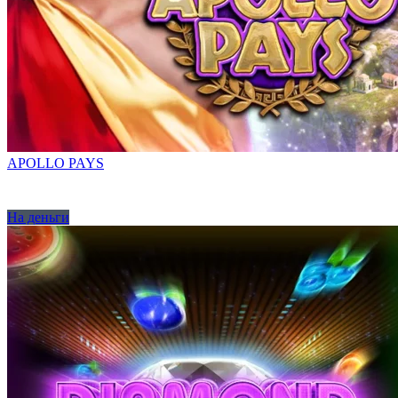
APOLLO PAYS
На деньги