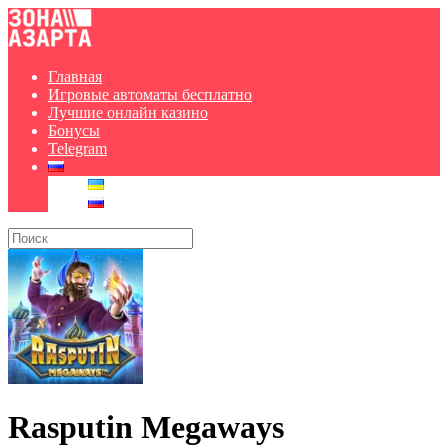
Главная
Игровые автоматы бесплатно
Лучшие онлайн казино
Бонусы
Telegram
Rasputin Megaways