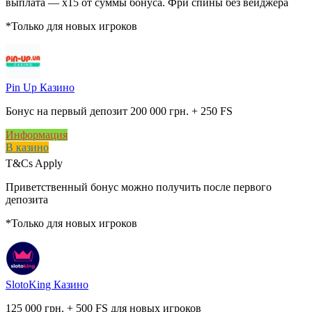
выплата — х15 от суммы бонуса. Фри спины без вейджера
*Только для новых игроков
Pin Up Казино
Бонус на первый депозит 200 000 грн. + 250 FS
Информация
В казино
T&Cs Apply
Приветственный бонус можно получить после первого
депозита
*Только для новых игроков
SlotoKing Казино
125 000 грн. + 500 FS для новых игроков