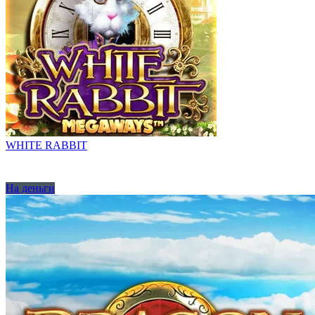
WHITE RABBIT
На деньги