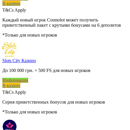
В казино
T&Cs Apply
Каждый новый игрок Cosmolot может получить
приветственный пакет с крутыми бонусами на 6 депозитов
*Только для новых игроков
Slots City Казино
До 100 000 грн. + 500 FS для новых игроков
Информация
В казино
T&Cs Apply
Серия приветственных бонусов для новых игроков
*Только для новых игроков