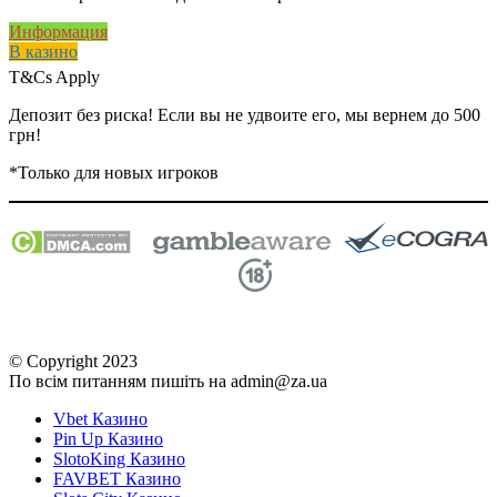
Информация
В казино
T&Cs Apply
Депозит без риска! Если вы не удвоите его, мы вернем до 500
грн!
*Только для новых игроков
© Copyright 2023
По всім питанням пишіть на
admin@za.ua
Vbet Казино
Pin Up Казино
SlotoKing Казино
FAVBET Казино