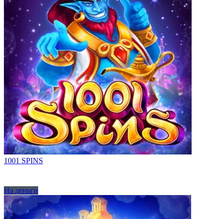
1001 SPINS
На деньги