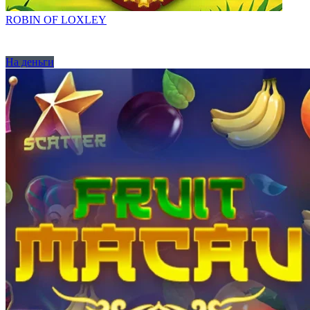
ROBIN OF LOXLEY
На деньги