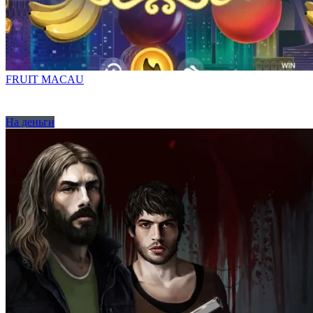
FRUIT MACAU
На деньги