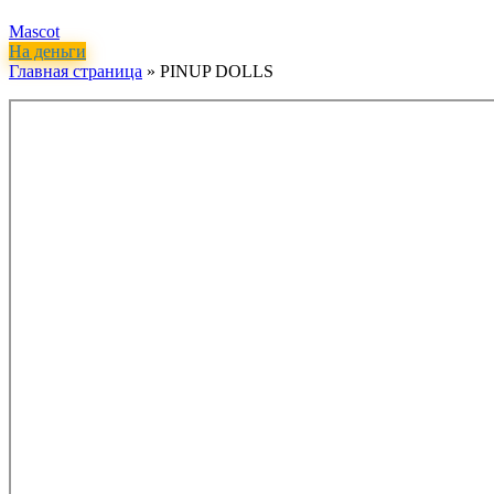
Mascot
На деньги
Главная страница
»
PINUP DOLLS