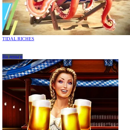
TIDAL RICHES
На деньги