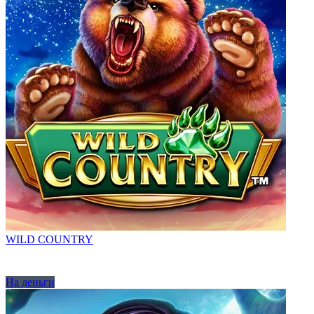
WILD COUNTRY
На деньги