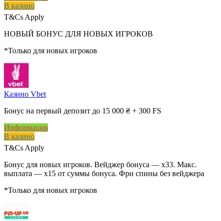
В казино
T&Cs Apply
НОВЫЙ БОНУС ДЛЯ НОВЫХ ИГРОКОВ
*Только для новых игроков
Казино Vbet
Бонус на первый депозит до 15 000 ₴ + 300 FS
Информация
В казино
T&Cs Apply
Бонус для новых игроков. Вейджер бонуса — х33. Макс.
выплата — х15 от суммы бонуса. Фри спины без вейджера
*Только для новых игроков