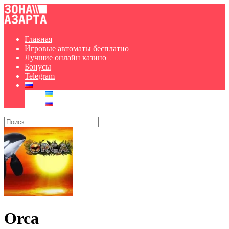
Главная
Игровые автоматы бесплатно
Лучшие онлайн казино
Бонусы
Telegram
Orca