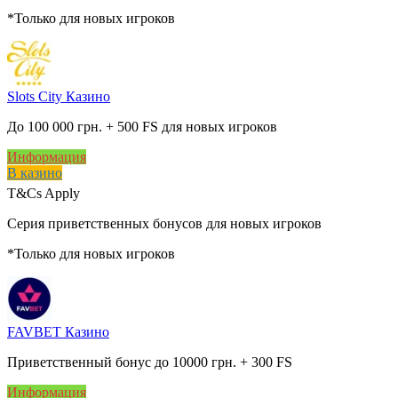
*Только для новых игроков
Slots City Казино
До 100 000 грн. + 500 FS для новых игроков
Информация
В казино
T&Cs Apply
Серия приветственных бонусов для новых игроков
*Только для новых игроков
FAVBET Казино
Приветственный бонус до 10000 грн. + 300 FS
Информация