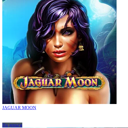
JAGUAR MOON
На деньги