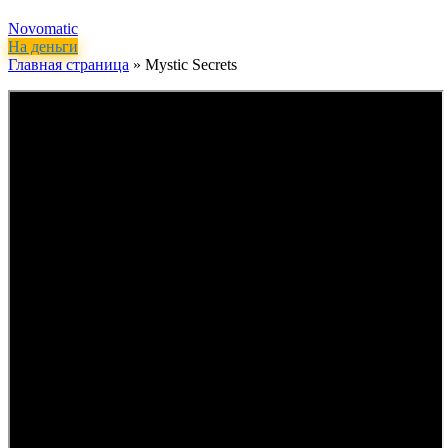
Novomatic
На деньги
Главная страница
»
Mystic Secrets