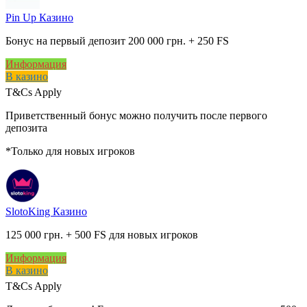
Pin Up Казино
Бонус на первый депозит 200 000 грн. + 250 FS
Информация
В казино
T&Cs Apply
Приветственный бонус можно получить после первого
депозита
*Только для новых игроков
SlotoKing Казино
125 000 грн. + 500 FS для новых игроков
Информация
В казино
T&Cs Apply