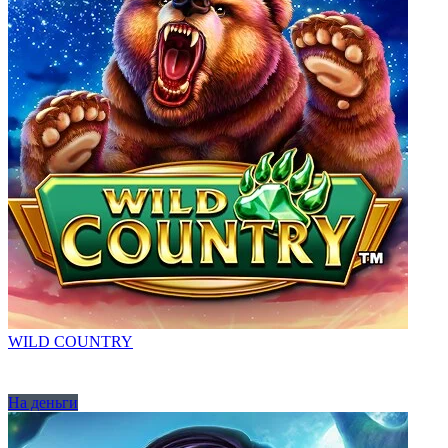
WILD COUNTRY
На деньги