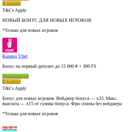
В казино
T&Cs Apply
НОВЫЙ БОНУС ДЛЯ НОВЫХ ИГРОКОВ
*Только для новых игроков
Казино Vbet
Бонус на первый депозит до 15 000 ₴ + 300 FS
Информация
В казино
T&Cs Apply
Бонус для новых игроков. Вейджер бонуса — х33. Макс.
выплата — х15 от суммы бонуса. Фри спины без вейджера
*Только для новых игроков