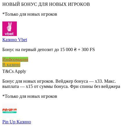
НОВЫЙ БОНУС ДЛЯ НОВЫХ ИГРОКОВ
*Только для новых игроков
Казино Vbet
Бонус на первый депозит до 15 000 ₴ + 300 FS
Информация
В казино
T&Cs Apply
Бонус для новых игроков. Вейджер бонуса — х33. Макс.
выплата — х15 от суммы бонуса. Фри спины без вейджера
*Только для новых игроков
Pin Up Казино