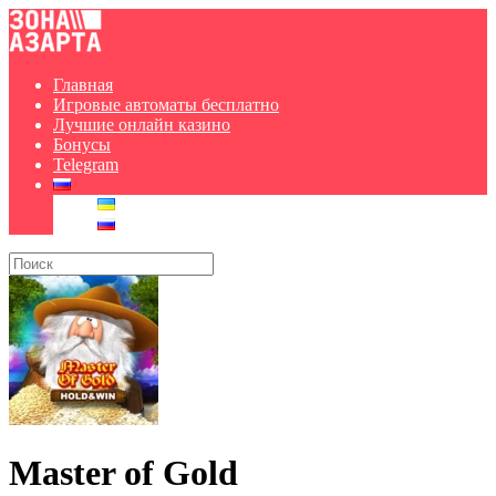
Главная
Игровые автоматы бесплатно
Лучшие онлайн казино
Бонусы
Telegram
Master of Gold