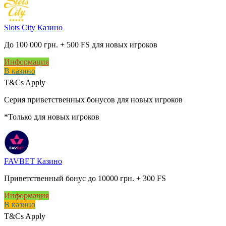
Slots City Казино
До 100 000 грн. + 500 FS для новых игроков
Информация
В казино
T&Cs Apply
Серия приветственных бонусов для новых игроков
*Только для новых игроков
FAVBET Казино
Приветственный бонус до 10000 грн. + 300 FS
Информация
В казино
T&Cs Apply