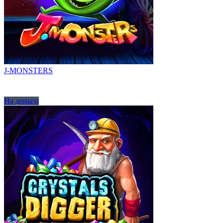
J-MONSTERS
На деньги