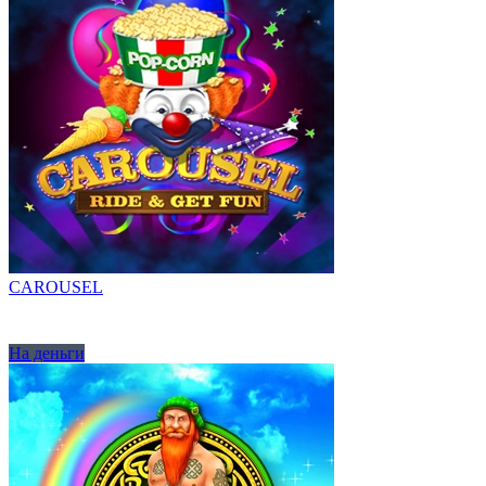
CAROUSEL
На деньги