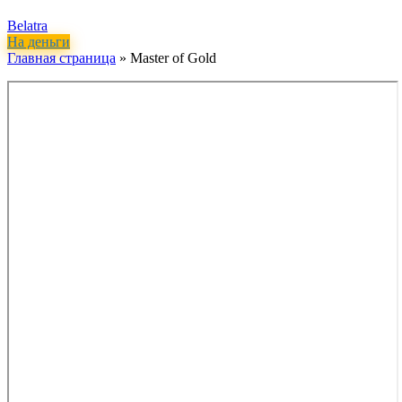
Belatra
На деньги
Главная страница
»
Master of Gold