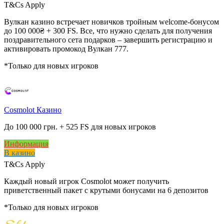
T&Cs Apply
Вулкан казино встречает новичков тройным welcome-бонусом
до 100 000₴ + 300 FS. Все, что нужно сделать для получения
поздравительного сета подарков – завершить регистрацию и
активировать промокод Вулкан 777.
*Только для новых игроков
Cosmolot Казино
До 100 000 грн. + 525 FS для новых игроков
Информация
В казино
T&Cs Apply
Каждый новый игрок Cosmolot может получить
приветственный пакет с крутыми бонусами на 6 депозитов
*Только для новых игроков