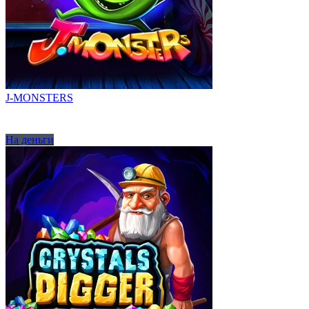
J-MONSTERS
На деньги