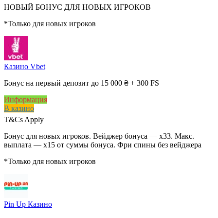
НОВЫЙ БОНУС ДЛЯ НОВЫХ ИГРОКОВ
*Только для новых игроков
Казино Vbet
Бонус на первый депозит до 15 000 ₴ + 300 FS
Информация
В казино
T&Cs Apply
Бонус для новых игроков. Вейджер бонуса — х33. Макс.
выплата — х15 от суммы бонуса. Фри спины без вейджера
*Только для новых игроков
Pin Up Казино