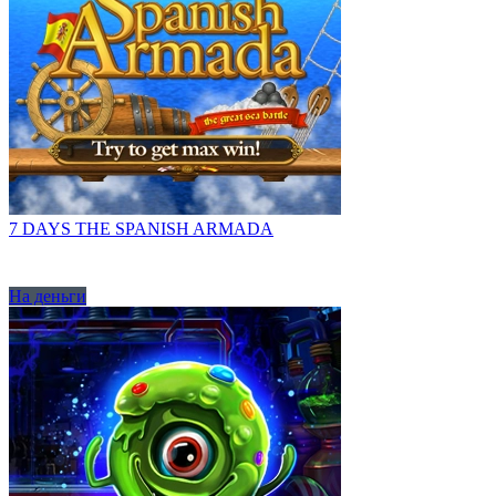
7 DAYS THE SPANISH ARMADA
На деньги