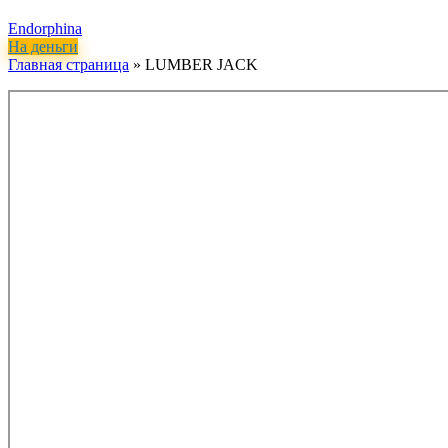
Endorphina
На деньги
Главная страница
»
LUMBER JACK