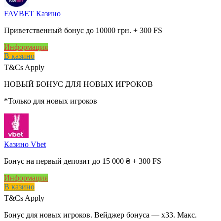
FAVBET Казино
Приветственный бонус до 10000 грн. + 300 FS
Информация
В казино
T&Cs Apply
НОВЫЙ БОНУС ДЛЯ НОВЫХ ИГРОКОВ
*Только для новых игроков
Казино Vbet
Бонус на первый депозит до 15 000 ₴ + 300 FS
Информация
В казино
T&Cs Apply
Бонус для новых игроков. Вейджер бонуса — х33. Макс.