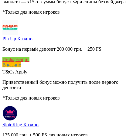
выплата — х15 от суммы бонуса. Фри спины без вейджера
*Только для новых игроков
Pin Up Казино
Бонус на первый депозит 200 000 грн. + 250 FS
Информация
В казино
T&Cs Apply
Приветственный бонус можно получить после первого
депозита
*Только для новых игроков
SlotoKing Казино
125 000 грн. + 500 FS для новых игроков