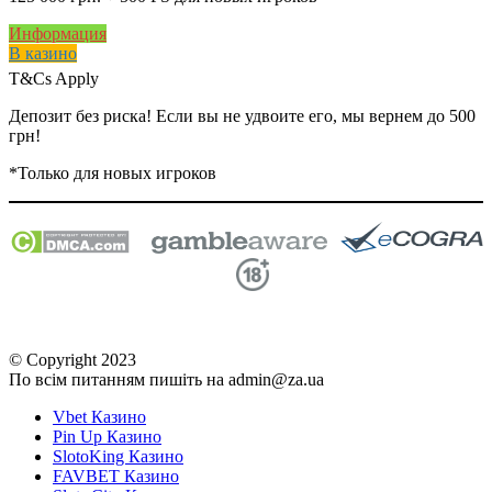
Информация
В казино
T&Cs Apply
Депозит без риска! Если вы не удвоите его, мы вернем до 500
грн!
*Только для новых игроков
© Copyright 2023
По всім питанням пишіть на
admin@za.ua
Vbet Казино
Pin Up Казино
SlotoKing Казино
FAVBET Казино