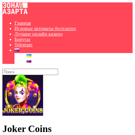
Главная
Игровые автоматы бесплатно
Лучшие онлайн казино
Бонусы
Telegram
Joker Coins