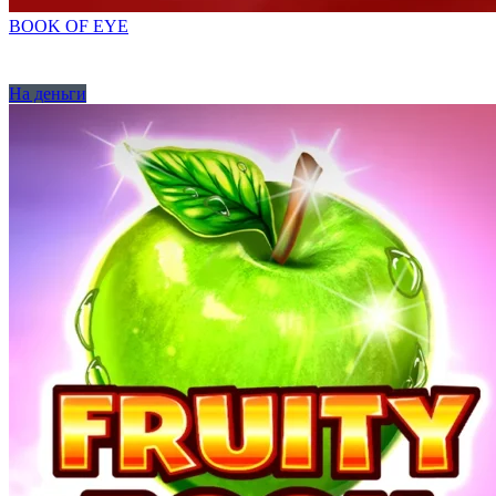
BOOK OF EYE
На деньги