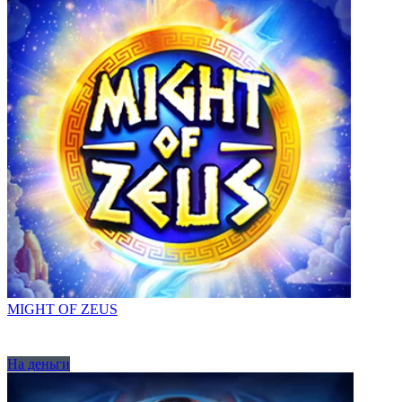
MIGHT OF ZEUS
На деньги