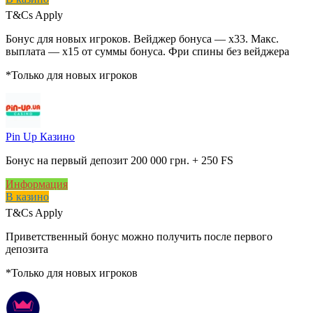
T&Cs Apply
Бонус для новых игроков. Вейджер бонуса — х33. Макс.
выплата — х15 от суммы бонуса. Фри спины без вейджера
*Только для новых игроков
Pin Up Казино
Бонус на первый депозит 200 000 грн. + 250 FS
Информация
В казино
T&Cs Apply
Приветственный бонус можно получить после первого
депозита
*Только для новых игроков