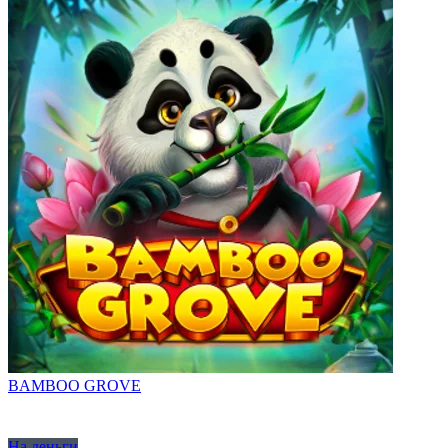
BAMBOO GROVE
На деньги