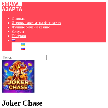
Главная
Игровые автоматы бесплатно
Лучшие онлайн казино
Бонусы
Telegram
Joker Chase