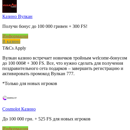
Казино Вулкан
Получи бонус до 100 000 гривен + 300 FS!
Информация
В казино
T&Cs Apply
Вулкан казино встречает новичков тройным welcome-бонусом
до 100 000₴ + 300 FS. Все, что нужно сделать для получения
поздравительного сета подарков – завершить регистрацию и
активировать промокод Вулкан 777.
*Только для новых игроков
Cosmolot Казино
До 100 000 грн. + 525 FS для новых игроков
Информация