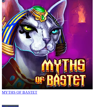
MYTHS OF BASTET
На деньги