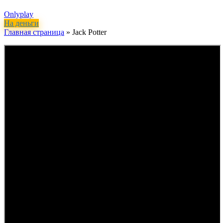
Onlyplay
На деньги
Главная страница
»
Jack Potter