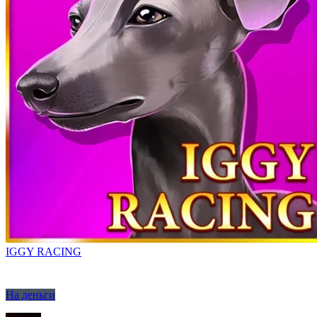
IGGY RACING
На деньги