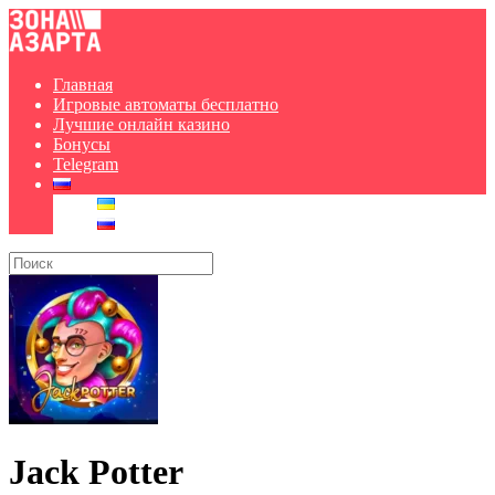
Главная
Игровые автоматы бесплатно
Лучшие онлайн казино
Бонусы
Telegram
Jack Potter