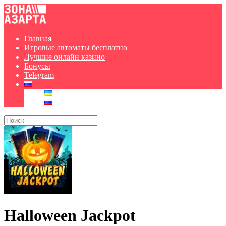
Главная
Игровые автоматы бесплатно
Лучшие онлайн казино
Бонусы
Telegram
Halloween Jackpot