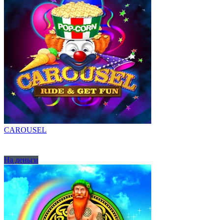
CAROUSEL
На деньги