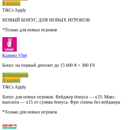
В казино
T&Cs Apply
НОВЫЙ БОНУС ДЛЯ НОВЫХ ИГРОКОВ
*Только для новых игроков
Казино Vbet
Бонус на первый депозит до 15 000 ₴ + 300 FS
Информация
В казино
T&Cs Apply
Бонус для новых игроков. Вейджер бонуса — х33. Макс.
выплата — х15 от суммы бонуса. Фри спины без вейджера
*Только для новых игроков