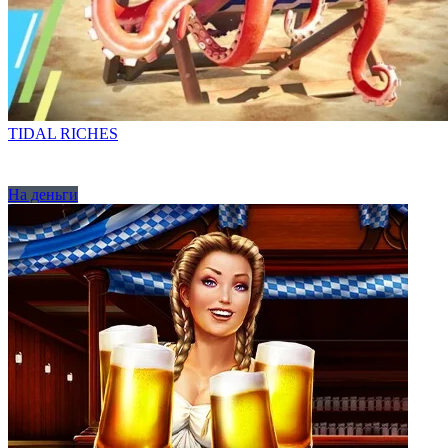
TIDAL RICHES
На деньги