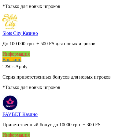
*Только для новых игроков
Slots City Казино
До 100 000 грн. + 500 FS для новых игроков
Информация
В казино
T&Cs Apply
Серия приветственных бонусов для новых игроков
*Только для новых игроков
FAVBET Казино
Приветственный бонус до 10000 грн. + 300 FS
Информация