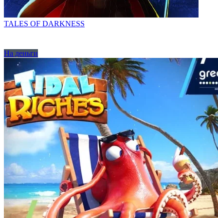
TALES OF DARKNESS
На деньги