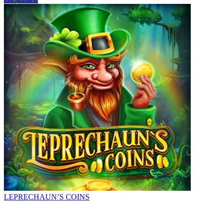
LEPRECHAUN’S COINS