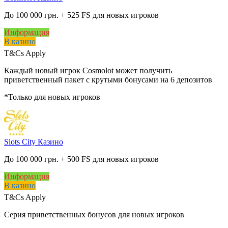
До 100 000 грн. + 525 FS для новых игроков
Информация
В казино
T&Cs Apply
Каждый новый игрок Cosmolot может получить
приветственный пакет с крутыми бонусами на 6 депозитов
*Только для новых игроков
Slots City Казино
До 100 000 грн. + 500 FS для новых игроков
Информация
В казино
T&Cs Apply
Серия приветственных бонусов для новых игроков