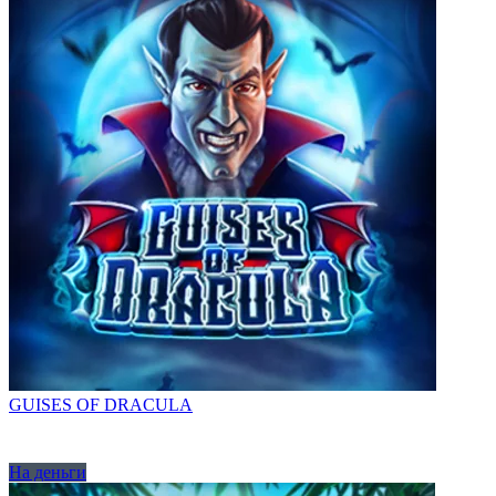
GUISES OF DRACULA
На деньги