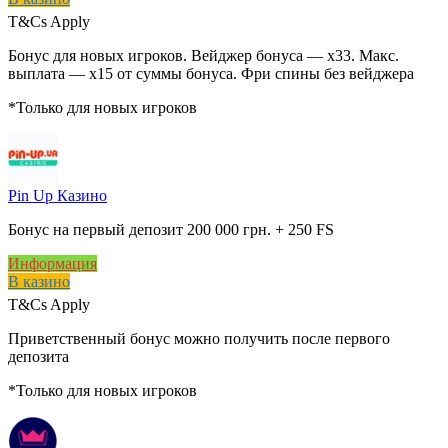
T&Cs Apply
Бонус для новых игроков. Вейджер бонуса — х33. Макс.
выплата — х15 от суммы бонуса. Фри спины без вейджера
*Только для новых игроков
Pin Up Казино
Бонус на первый депозит 200 000 грн. + 250 FS
Информация
В казино
T&Cs Apply
Приветственный бонус можно получить после первого
депозита
*Только для новых игроков