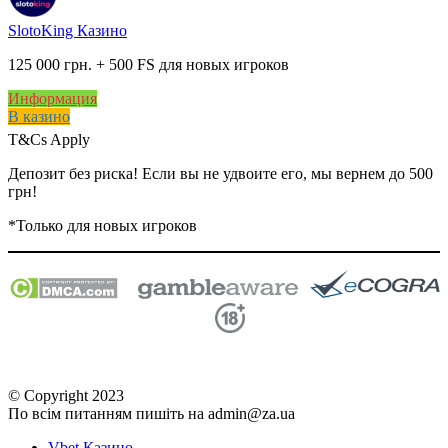
SlotoKing Казино
125 000 грн. + 500 FS для новых игроков
Информация
В казино
T&Cs Apply
Депозит без риска! Если вы не удвоите его, мы вернем до 500
грн!
*Только для новых игроков
© Copyright 2023
По всім питанням пишіть на
admin@za.ua
Vbet Казино