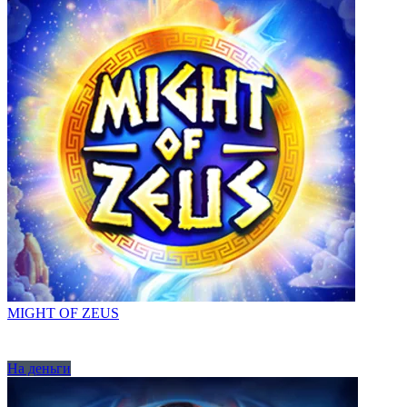
MIGHT OF ZEUS
На деньги