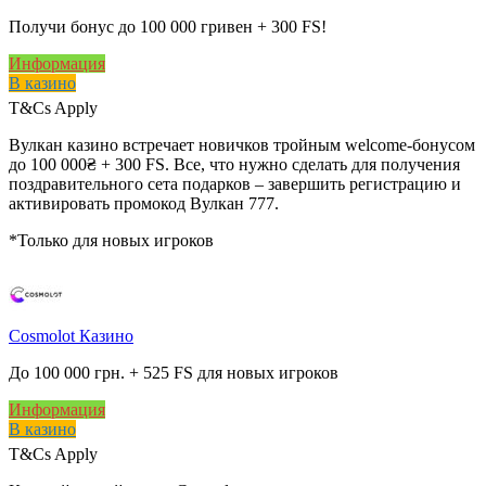
Получи бонус до 100 000 гривен + 300 FS!
Информация
В казино
T&Cs Apply
Вулкан казино встречает новичков тройным welcome-бонусом
до 100 000₴ + 300 FS. Все, что нужно сделать для получения
поздравительного сета подарков – завершить регистрацию и
активировать промокод Вулкан 777.
*Только для новых игроков
Cosmolot Казино
До 100 000 грн. + 525 FS для новых игроков
Информация
В казино
T&Cs Apply