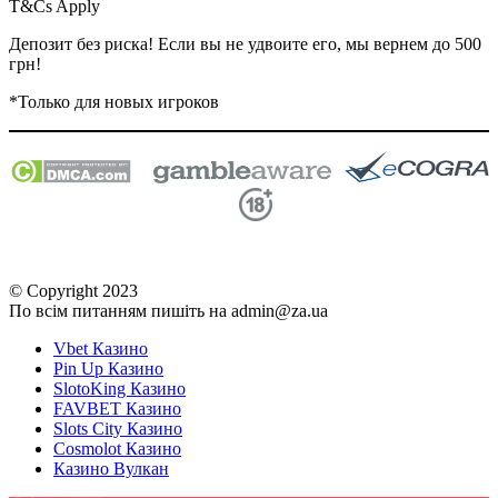
T&Cs Apply
Депозит без риска! Если вы не удвоите его, мы вернем до 500
грн!
*Только для новых игроков
© Copyright 2023
По всім питанням пишіть на
admin@za.ua
Vbet Казино
Pin Up Казино
SlotoKing Казино
FAVBET Казино
Slots City Казино
Cosmolot Казино
Казино Вулкан