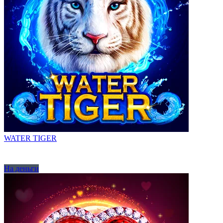
WATER TIGER
На деньги