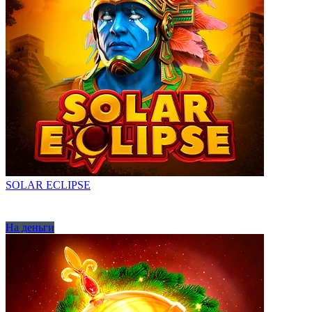
SOLAR ECLIPSE
На деньги