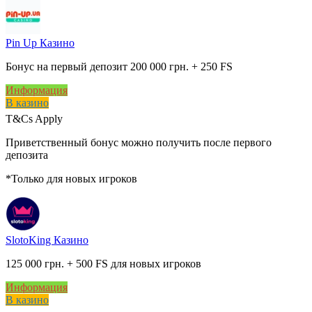
Pin Up Казино
Бонус на первый депозит 200 000 грн. + 250 FS
Информация
В казино
T&Cs Apply
Приветственный бонус можно получить после первого
депозита
*Только для новых игроков
SlotoKing Казино
125 000 грн. + 500 FS для новых игроков
Информация
В казино