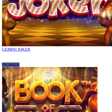
GEMINI JOKER
На деньги