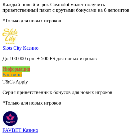
Каждый новый игрок Cosmolot может получить
приветственный пакет с крутыми бонусами на 6 депозитов
*Только для новых игроков
Slots City Казино
До 100 000 грн. + 500 FS для новых игроков
Информация
В казино
T&Cs Apply
Серия приветственных бонусов для новых игроков
*Только для новых игроков
FAVBET Казино