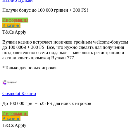
Казино Вулкан
Получи бонус до 100 000 гривен + 300 FS!
Информация
В казино
T&Cs Apply
Вулкан казино встречает новичков тройным welcome-бонусом
до 100 000₴ + 300 FS. Все, что нужно сделать для получения
поздравительного сета подарков – завершить регистрацию и
активировать промокод Вулкан 777.
*Только для новых игроков
Cosmolot Казино
До 100 000 грн. + 525 FS для новых игроков
Информация
В казино
T&Cs Apply