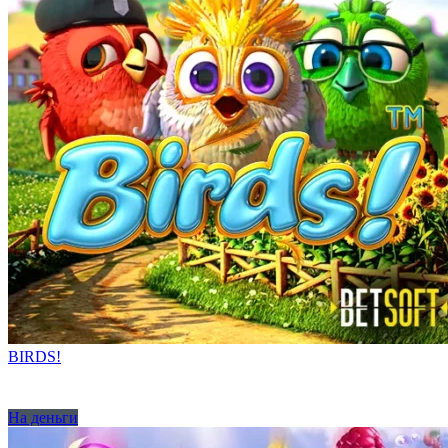
BIRDS!
На деньги