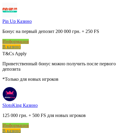
Pin Up Казино
Бонус на первый депозит 200 000 грн. + 250 FS
Информация
В казино
T&Cs Apply
Приветственный бонус можно получить после первого
депозита
*Только для новых игроков
SlotoKing Казино
125 000 грн. + 500 FS для новых игроков
Информация
В казино