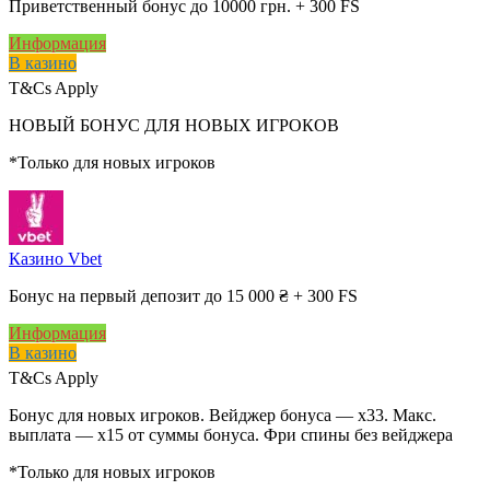
Приветственный бонус до 10000 грн. + 300 FS
Информация
В казино
T&Cs Apply
НОВЫЙ БОНУС ДЛЯ НОВЫХ ИГРОКОВ
*Только для новых игроков
Казино Vbet
Бонус на первый депозит до 15 000 ₴ + 300 FS
Информация
В казино
T&Cs Apply
Бонус для новых игроков. Вейджер бонуса — х33. Макс.
выплата — х15 от суммы бонуса. Фри спины без вейджера
*Только для новых игроков