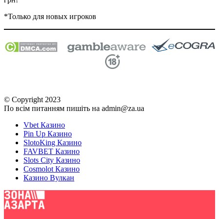
*Только для новых игроков
© Copyright 2023
По всім питанням пишіть на
admin@za.ua
Vbet Казино
Pin Up Казино
SlotoKing Казино
FAVBET Казино
Slots City Казино
Cosmolot Казино
Казино Вулкан