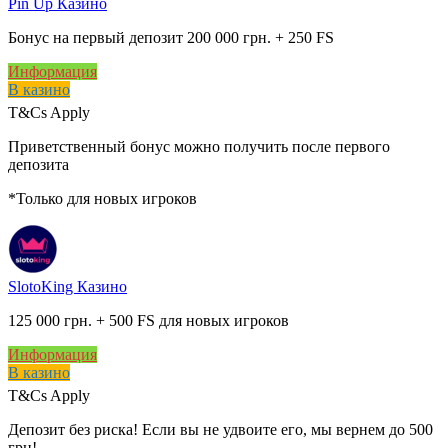
Pin Up Казино
Бонус на первый депозит 200 000 грн. + 250 FS
Информация
В казино
T&Cs Apply
Приветственный бонус можно получить после первого
депозита
*Только для новых игроков
SlotoKing Казино
125 000 грн. + 500 FS для новых игроков
Информация
В казино
T&Cs Apply
Депозит без риска! Если вы не удвоите его, мы вернем до 500
грн!