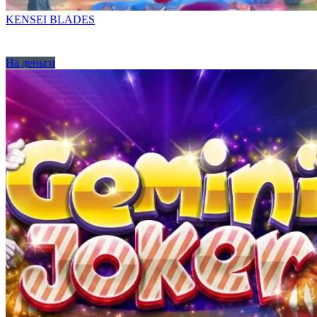
KENSEI BLADES
На деньги