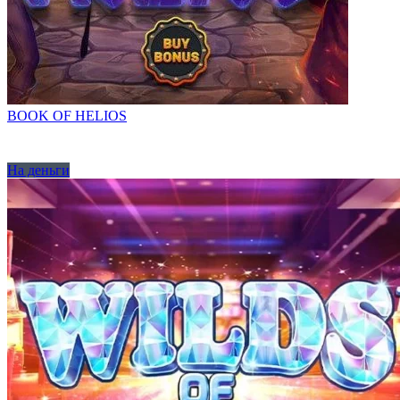
BOOK OF HELIOS
На деньги