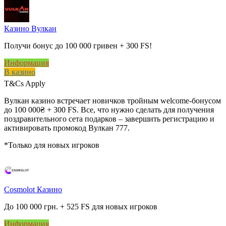
Казино Вулкан
Получи бонус до 100 000 гривен + 300 FS!
Информация
В казино
T&Cs Apply
Вулкан казино встречает новичков тройным welcome-бонусом
до 100 000₴ + 300 FS. Все, что нужно сделать для получения
поздравительного сета подарков – завершить регистрацию и
активировать промокод Вулкан 777.
*Только для новых игроков
Cosmolot Казино
До 100 000 грн. + 525 FS для новых игроков
Информация