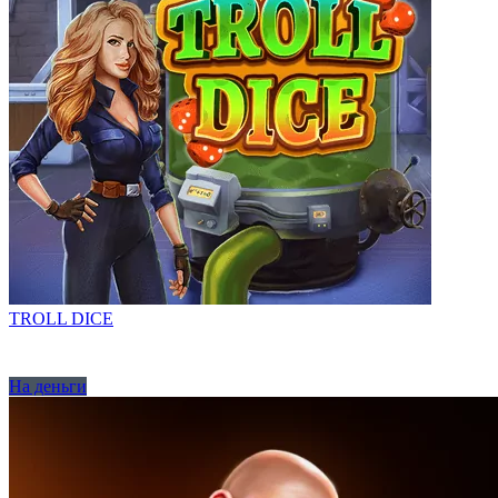
TROLL DICE
На деньги