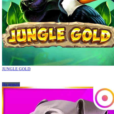
JUNGLE GOLD
На деньги