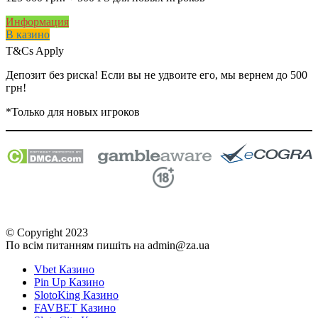
Информация
В казино
T&Cs Apply
Депозит без риска! Если вы не удвоите его, мы вернем до 500
грн!
*Только для новых игроков
© Copyright 2023
По всім питанням пишіть на
admin@za.ua
Vbet Казино
Pin Up Казино
SlotoKing Казино
FAVBET Казино