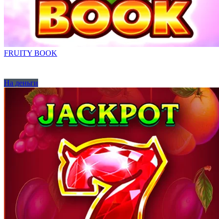
FRUITY BOOK
На деньги