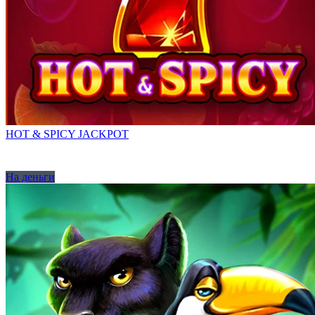
HOT & SPICY JACKPOT
На деньги