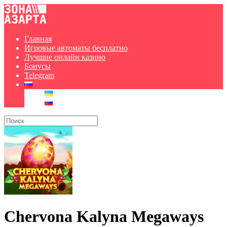
Главная
Игровые автоматы бесплатно
Лучшие онлайн казино
Бонусы
Telegram
Chervona Kalyna Megaways