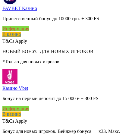
FAVBET Казино
Приветственный бонус до 10000 грн. + 300 FS
Информация
В казино
T&Cs Apply
НОВЫЙ БОНУС ДЛЯ НОВЫХ ИГРОКОВ
*Только для новых игроков
Казино Vbet
Бонус на первый депозит до 15 000 ₴ + 300 FS
Информация
В казино
T&Cs Apply
Бонус для новых игроков. Вейджер бонуса — х33. Макс.