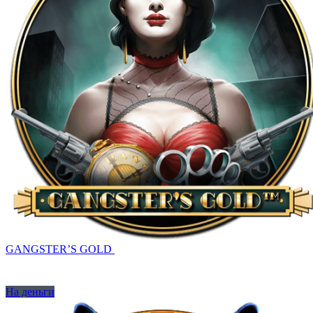
GANGSTER’S GOLD
На деньги