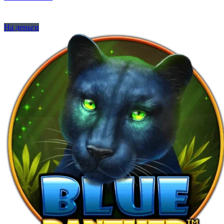
На деньги