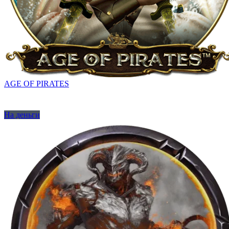
AGE OF PIRATES
На деньги