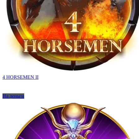
4 HORSEMEN II
На деньги