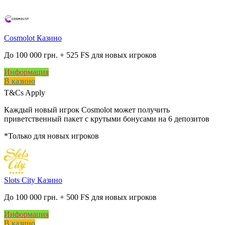
Cosmolot Казино
До 100 000 грн. + 525 FS для новых игроков
Информация
В казино
T&Cs Apply
Каждый новый игрок Cosmolot может получить
приветственный пакет с крутыми бонусами на 6 депозитов
*Только для новых игроков
Slots City Казино
До 100 000 грн. + 500 FS для новых игроков
Информация
В казино