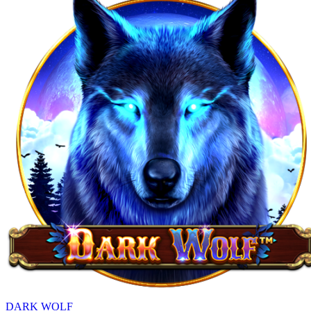
DARK WOLF