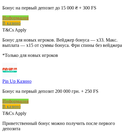
Бонус на первый депозит до 15 000 ₴ + 300 FS
Информация
В казино
T&Cs Apply
Бонус для новых игроков. Вейджер бонуса — х33. Макс.
выплата — х15 от суммы бонуса. Фри спины без вейджера
*Только для новых игроков
Pin Up Казино
Бонус на первый депозит 200 000 грн. + 250 FS
Информация
В казино
T&Cs Apply
Приветственный бонус можно получить после первого
депозита