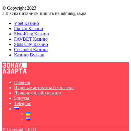
© Copyright 2023
По всім питанням пишіть на
admin@za.ua
Vbet Казино
Pin Up Казино
SlotoKing Казино
FAVBET Казино
Slots City Казино
Cosmolot Казино
Казино Вулкан
Главная
Игровые автоматы бесплатно
Лучшие онлайн казино
Бонусы
Telegram
© Copyright 2023