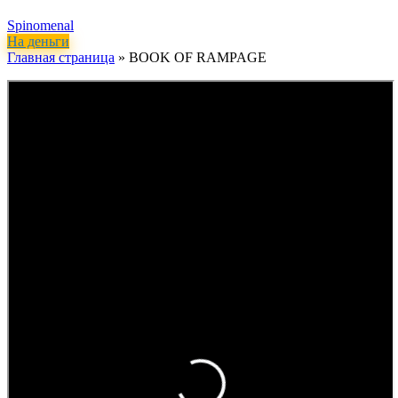
Spinomenal
На деньги
Главная страница
»
BOOK OF RAMPAGE