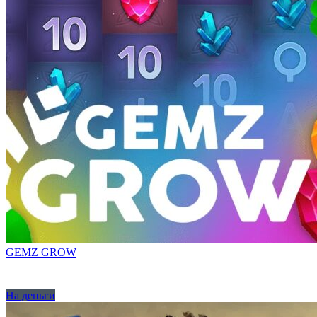
GEMZ GROW
На деньги