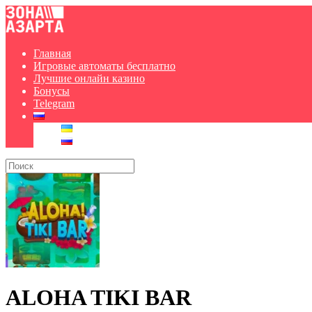
Главная
Игровые автоматы бесплатно
Лучшие онлайн казино
Бонусы
Telegram
ALOHA TIKI BAR