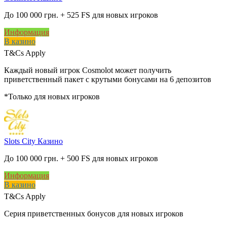
До 100 000 грн. + 525 FS для новых игроков
Информация
В казино
T&Cs Apply
Каждый новый игрок Cosmolot может получить
приветственный пакет с крутыми бонусами на 6 депозитов
*Только для новых игроков
Slots City Казино
До 100 000 грн. + 500 FS для новых игроков
Информация
В казино
T&Cs Apply
Серия приветственных бонусов для новых игроков