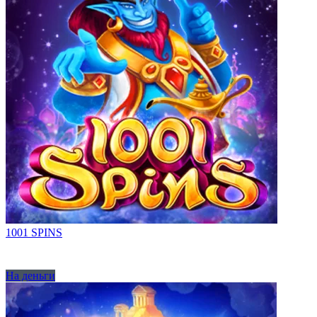
1001 SPINS
На деньги