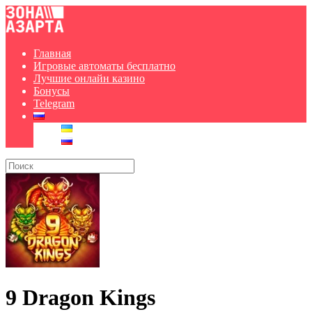
Главная
Игровые автоматы бесплатно
Лучшие онлайн казино
Бонусы
Telegram
9 Dragon Kings