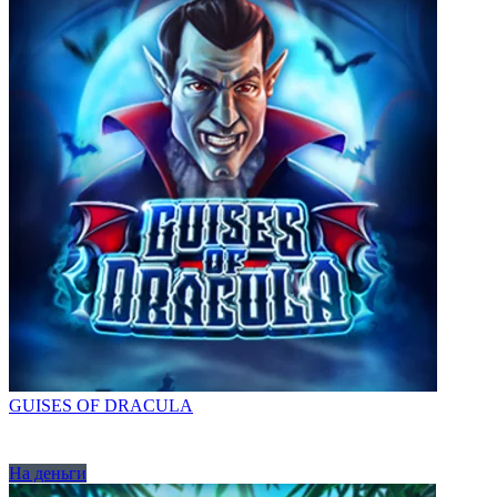
GUISES OF DRACULA
На деньги