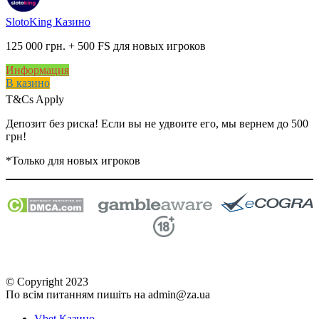
SlotoKing Казино
125 000 грн. + 500 FS для новых игроков
Информация
В казино
T&Cs Apply
Депозит без риска! Если вы не удвоите его, мы вернем до 500
грн!
*Только для новых игроков
© Copyright 2023
По всім питанням пишіть на
admin@za.ua
Vbet Казино