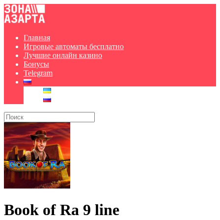
Главная
Игровые автоматы бесплатно
Лучшие онлайн казино
Бонусы
Telegram
Book of Ra 9 line