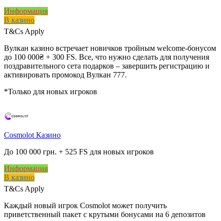
Информация
В казино
T&Cs Apply
Вулкан казино встречает новичков тройным welcome-бонусом
до 100 000₴ + 300 FS. Все, что нужно сделать для получения
поздравительного сета подарков – завершить регистрацию и
активировать промокод Вулкан 777.
*Только для новых игроков
Cosmolot Казино
До 100 000 грн. + 525 FS для новых игроков
Информация
В казино
T&Cs Apply
Каждый новый игрок Cosmolot может получить
приветственный пакет с крутыми бонусами на 6 депозитов