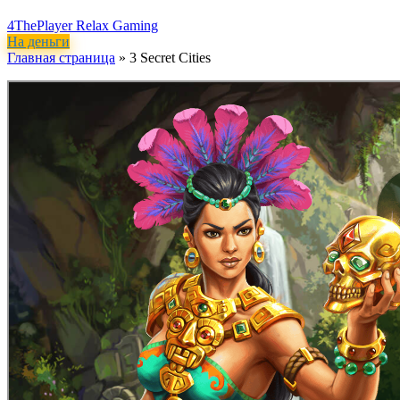
4ThePlayer
Relax Gaming
На деньги
Главная страница
»
3 Secret Cities