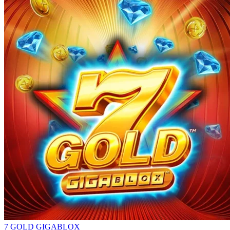
7 GOLD GIGABLOX