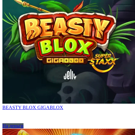
BEASTY BLOX GIGABLOX
На деньги