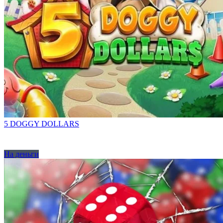
5 DOGGY DOLLARS
На деньги