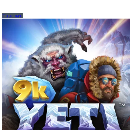
На деньги