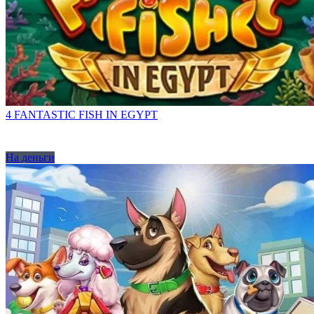
4 FANTASTIC FISH IN EGYPT
На деньги