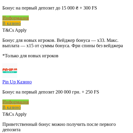
Бонус на первый депозит до 15 000 ₴ + 300 FS
Информация
В казино
T&Cs Apply
Бонус для новых игроков. Вейджер бонуса — х33. Макс.
выплата — х15 от суммы бонуса. Фри спины без вейджера
*Только для новых игроков
Pin Up Казино
Бонус на первый депозит 200 000 грн. + 250 FS
Информация
В казино
T&Cs Apply
Приветственный бонус можно получить после первого
депозита