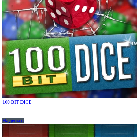
100 BIT DICE
На деньги