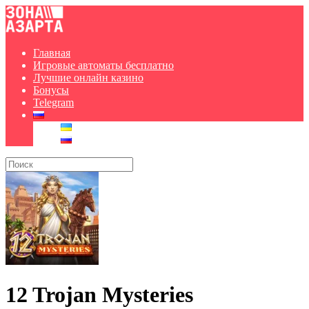
Главная
Игровые автоматы бесплатно
Лучшие онлайн казино
Бонусы
Telegram
12 Trojan Mysteries