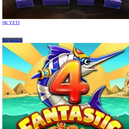
9K YETI
На деньги