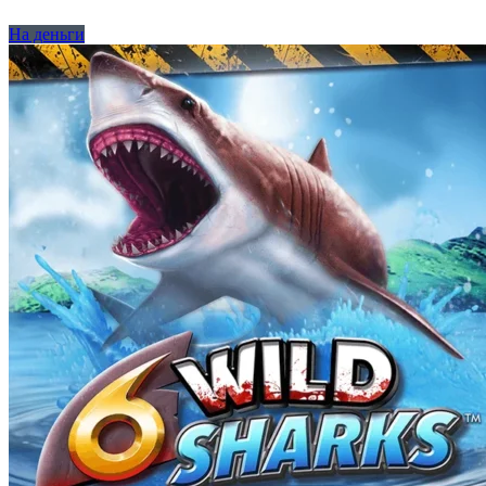
На деньги