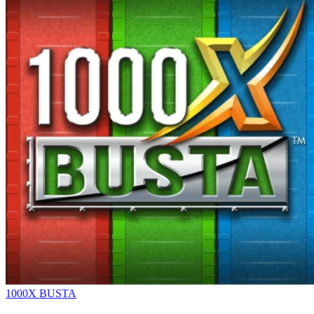
1000X BUSTA