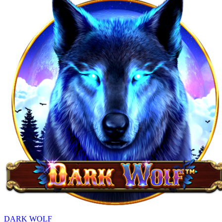
DARK WOLF