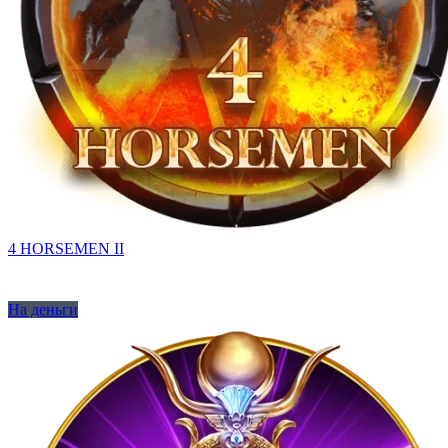
4 HORSEMEN II
На деньги