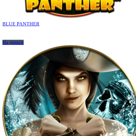
BLUE PANTHER
На деньги