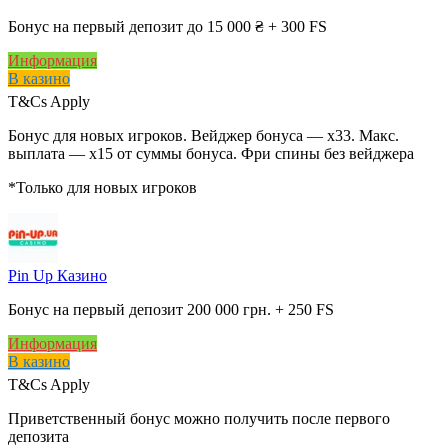
Бонус на первый депозит до 15 000 ₴ + 300 FS
Информация
В казино
T&Cs Apply
Бонус для новых игроков. Вейджер бонуса — х33. Макс.
выплата — х15 от суммы бонуса. Фри спины без вейджера
*Только для новых игроков
Pin Up Казино
Бонус на первый депозит 200 000 грн. + 250 FS
Информация
В казино
T&Cs Apply
Приветственный бонус можно получить после первого
депозита