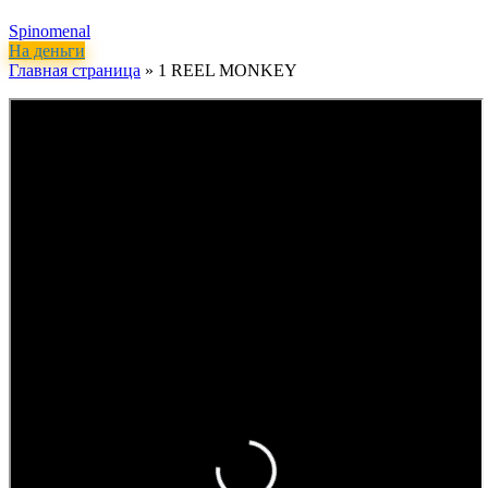
Spinomenal
На деньги
Главная страница
»
1 REEL MONKEY