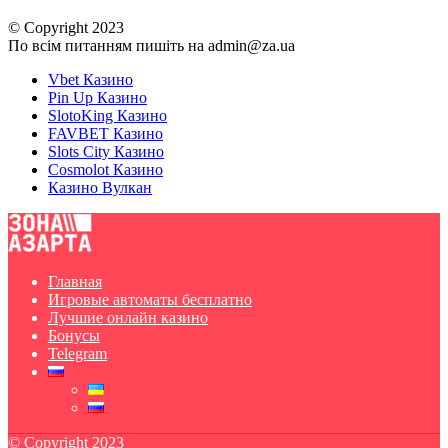
© Copyright 2023
По всім питанням пишіть на
admin@za.ua
Vbet Казино
Pin Up Казино
SlotoKing Казино
FAVBET Казино
Slots City Казино
Cosmolot Казино
Казино Вулкан
Главная
Игровые автоматы бесплатно
Лучшие онлайн казино
Бонусы
Telegram
© Copyright 2023