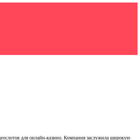
деослотов для онлайн-казино. Компания заслужила широкую