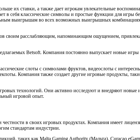
ольше их ставки, а также дает игрокам увлекательные воспомина
ает в себя классические символы и простые функции для игры б
льным выигрышам во всех возможных выигрышных комбинациях,
роков своим расслабляющим, напоминающим ощущением, привле
едлагаемых Betsoft. Компания постоянно выпускает новые игры
 классические слоты с символами фруктов, видеослоты с интер
кпоты. Компания также создает другие игровые продукты, такие
 игровых технологий. Они активно исследуют и внедряют новые 
ьный игровой опыт.
 и честности в своих игровых продуктах. Компания имеет лицен
огим стандартам индустрии.
икций, таких как Malta Gaming Authority (Мальта), Curacao eGam