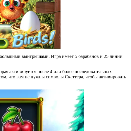
ас большими выигрышами. Игра имеет 5 барабанов и 25 линий
орая активируется после 4 или более последовательных
том, что вам не нужны символы Скаттера, чтобы активировать