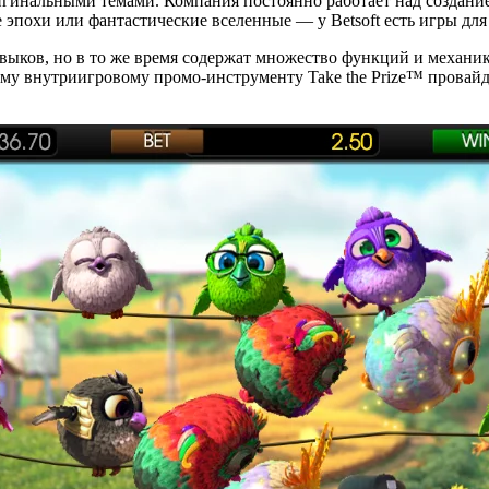
игинальными темами. Компания постоянно работает над создание
эпохи или фантастические вселенные — у Betsoft есть игры для
выков, но в то же время содержат множество функций и механик
ему внутриигровому промо-инструменту Take the Prize™ провай