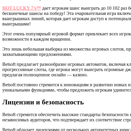
HOT LUCKY 7’s™
дает игрокам шанс выиграть до 10 102 раз б
бесконечные шансы на победу! Эта очаровательная игра включ
выигрышных линий, которая дает игрокам доступ к потенциа
выигрышами!
Этот очень популярный игровой формат привлекает всех иг
возможности в каждом вращении.
Это лишь небольшая выборка из множества игровых слотов, пр
захватывающими предложениями.
Betsoft предлагает разнообразие игровых автоматов, включая
прогрессивные слоты, где игроки могут выиграть огромные дже
предлагая полноценное онлайн — казино.
Betsoft постоянно стремится к инновациям и развитию новых
уникальными функциями, чтобы предложить игрокам удивител
Лицензии и безопасность
Betsoft стремится обеспечить высокие стандарты безопасности
независимых аудиторов, что подтверждает их соответствие стр
Betsoft обладает лицензиями от нескольких авторитетных юрисд