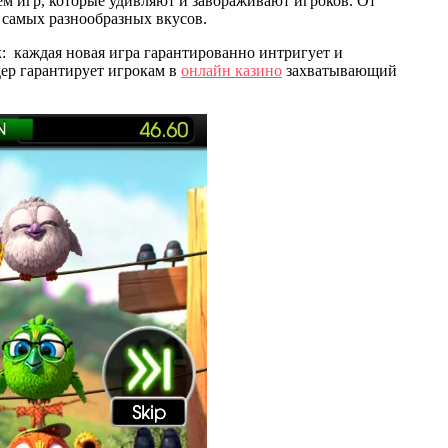
м игр, которые удивляют и завораживают игроков. От
 самых разнообразных вкусов.
: каждая новая игра гарантированно интригует и
дер гарантирует игрокам в
онлайн казино
захватывающий