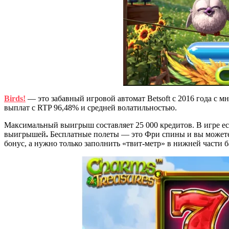
Birds!
— это забавный игровой автомат Betsoft с 2016 года с 
выплат с RTP 96,48% и средней волатильностью.
Максимальный выигрыш составляет 25 000 кредитов. В игре ест
выигрышей
.
Бесплатные полеты — это Фри спины и вы можете 
бонус, а нужно только заполнить «твит-метр» в нижней части б