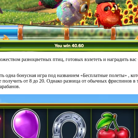
множеством разноцветных птиц, готовых взлететь и наградить в
ь одна бонусная игра под названием «Бесплатные полеты» , кот
получить от 8 до 20. Однако разница от обычных фриспинов в 
арабанов.