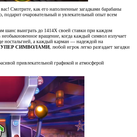
 вас! Смотрите, как его наполненные загадками барабаны
о, подарит очаровательный и увлекательный опыт всем
ам шанс выиграть до 1414X своей ставки при каждом
 в необыкновенное вращение, когда каждый символ излучает
дце ностальгией, а каждый карман — надеждой на
СУПЕР СИМВОЛАМИ
, любой игрок легко разгадает загадки
расивой привлекательной графикой и атмосферой