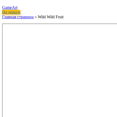
GameArt
На деньги
Главная страница
»
Wild Wild Fruit