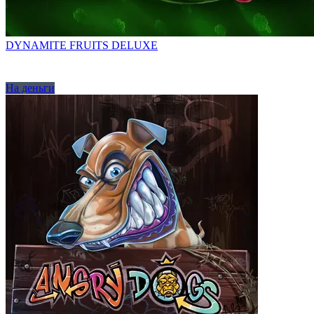
DYNAMITE FRUITS DELUXE
На деньги