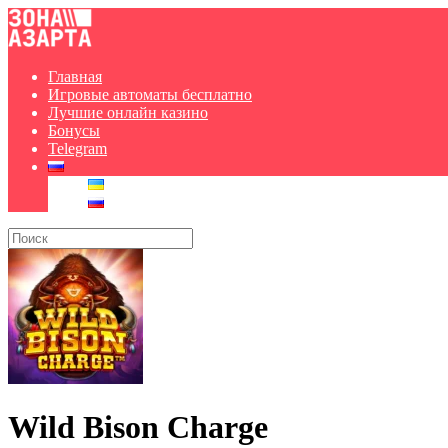
Главная
Игровые автоматы бесплатно
Лучшие онлайн казино
Бонусы
Telegram
Wild Bison Charge