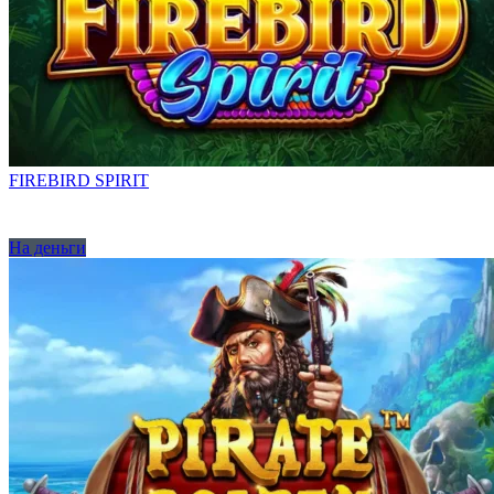
FIREBIRD SPIRIT
На деньги