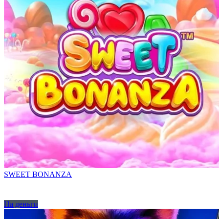
SWEET BONANZA
На деньги