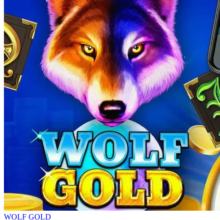
WOLF GOLD