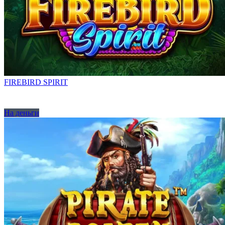
FIREBIRD SPIRIT
На деньги