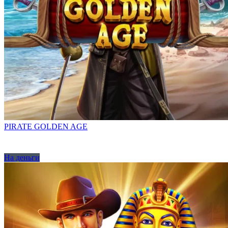
PIRATE GOLDEN AGE
На деньги