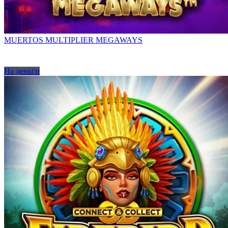
MUERTOS MULTIPLIER MEGAWAYS
На деньги