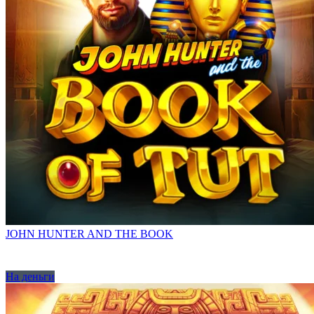
JOHN HUNTER AND THE BOOK
На деньги