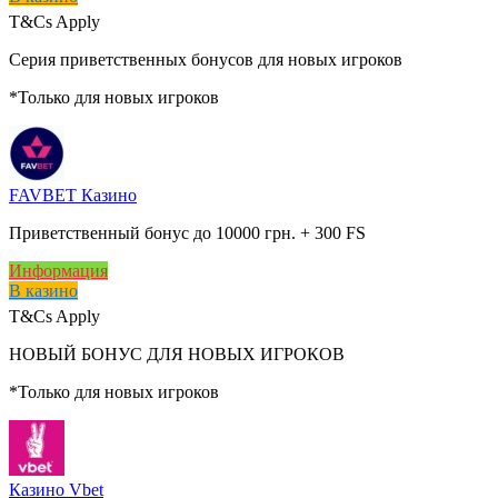
T&Cs Apply
Серия приветственных бонусов для новых игроков
*Только для новых игроков
FAVBET Казино
Приветственный бонус до 10000 грн. + 300 FS
Информация
В казино
T&Cs Apply
НОВЫЙ БОНУС ДЛЯ НОВЫХ ИГРОКОВ
*Только для новых игроков
Казино Vbet