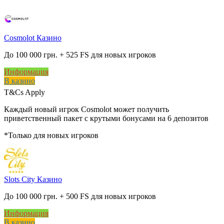
Cosmolot Казино
До 100 000 грн. + 525 FS для новых игроков
Информация
В казино
T&Cs Apply
Каждый новый игрок Cosmolot может получить
приветственный пакет с крутыми бонусами на 6 депозитов
*Только для новых игроков
Slots City Казино
До 100 000 грн. + 500 FS для новых игроков
Информация
В казино