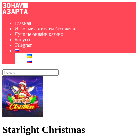
Главная
Игровые автоматы бесплатно
Лучшие онлайн казино
Бонусы
Telegram
Starlight Christmas