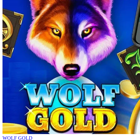
WOLF GOLD