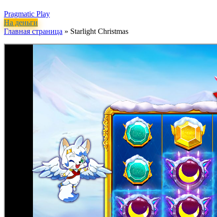
Pragmatic Play
На деньги
Главная страница
»
Starlight Christmas