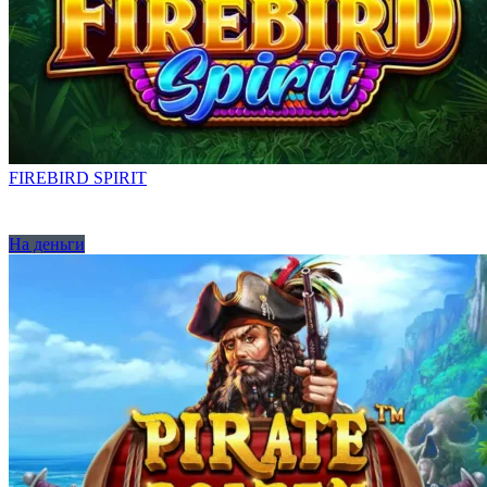
FIREBIRD SPIRIT
На деньги