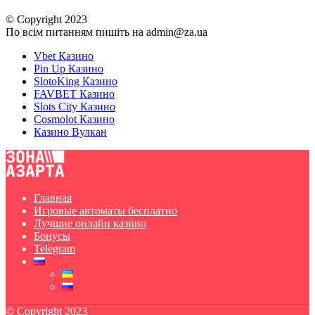
© Copyright 2023
По всім питанням пишіть на
admin@za.ua
Vbet Казино
Pin Up Казино
SlotoKing Казино
FAVBET Казино
Slots City Казино
Cosmolot Казино
Казино Вулкан
Главная
Игровые автоматы бесплатно
Лучшие онлайн казино
Бонусы
Telegram
© Copyright 2023