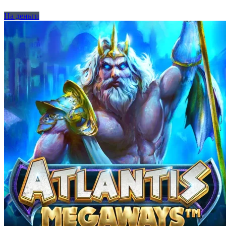
На деньги