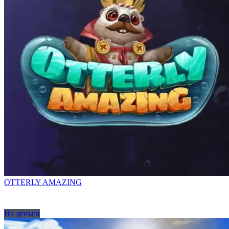
OTTERLY AMAZING
На деньги