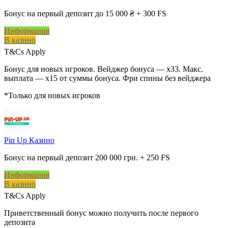
Бонус на первый депозит до 15 000 ₴ + 300 FS
Информация
В казино
T&Cs Apply
Бонус для новых игроков. Вейджер бонуса — х33. Макс.
выплата — х15 от суммы бонуса. Фри спины без вейджера
*Только для новых игроков
Pin Up Казино
Бонус на первый депозит 200 000 грн. + 250 FS
Информация
В казино
T&Cs Apply
Приветственный бонус можно получить после первого
депозита