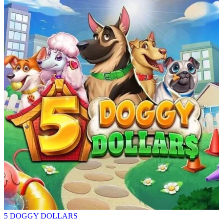
5 DOGGY DOLLARS