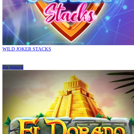
WILD JOKER STACKS
На деньги