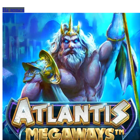
На деньги