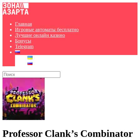
Главная
Игровые автоматы бесплатно
Лучшие онлайн казино
Бонусы
Telegram
Professor Clank’s Combinator