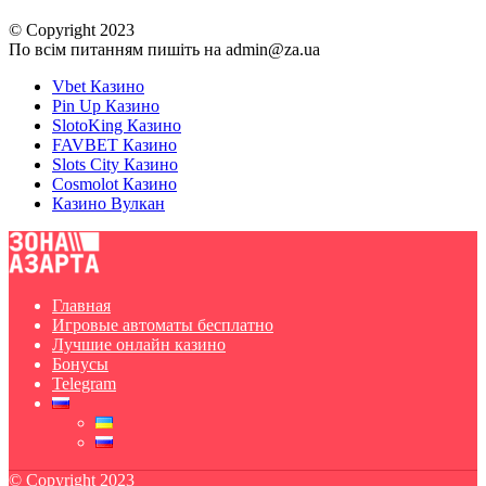
© Copyright 2023
По всім питанням пишіть на
admin@za.ua
Vbet Казино
Pin Up Казино
SlotoKing Казино
FAVBET Казино
Slots City Казино
Cosmolot Казино
Казино Вулкан
Главная
Игровые автоматы бесплатно
Лучшие онлайн казино
Бонусы
Telegram
© Copyright 2023