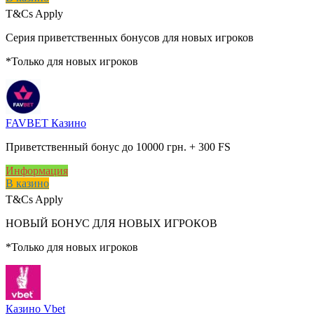
T&Cs Apply
Серия приветственных бонусов для новых игроков
*Только для новых игроков
FAVBET Казино
Приветственный бонус до 10000 грн. + 300 FS
Информация
В казино
T&Cs Apply
НОВЫЙ БОНУС ДЛЯ НОВЫХ ИГРОКОВ
*Только для новых игроков
Казино Vbet