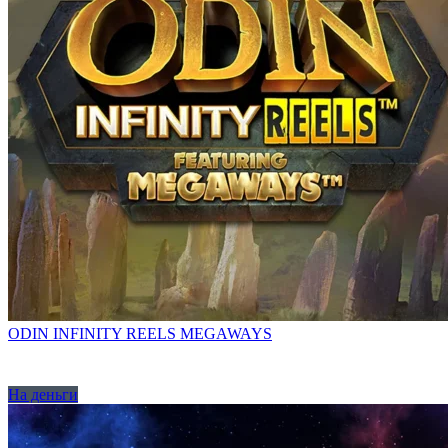
ODIN INFINITY REELS MEGAWAYS
На деньги