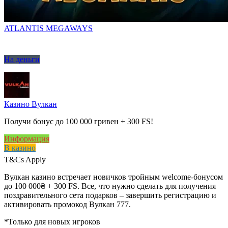
ATLANTIS MEGAWAYS
На деньги
Казино Вулкан
Получи бонус до 100 000 гривен + 300 FS!
Информация
В казино
T&Cs Apply
Вулкан казино встречает новичков тройным welcome-бонусом
до 100 000₴ + 300 FS. Все, что нужно сделать для получения
поздравительного сета подарков – завершить регистрацию и
активировать промокод Вулкан 777.
*Только для новых игроков