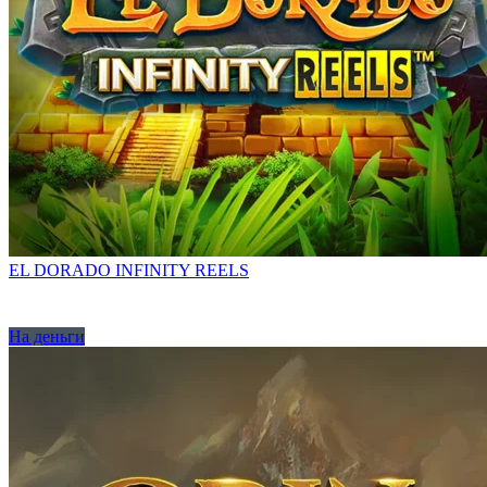
EL DORADO INFINITY REELS
На деньги