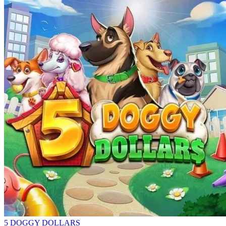
5 DOGGY DOLLARS