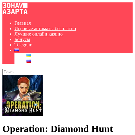
Главная
Игровые автоматы бесплатно
Лучшие онлайн казино
Бонусы
Telegram
Operation: Diamond Hunt