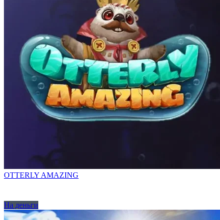
OTTERLY AMAZING
На деньги