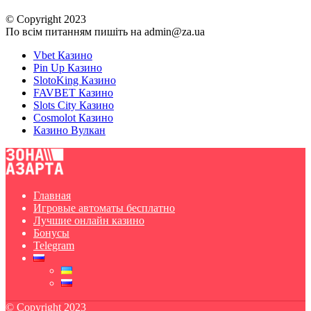
© Copyright 2023
По всім питанням пишіть на
admin@za.ua
Vbet Казино
Pin Up Казино
SlotoKing Казино
FAVBET Казино
Slots City Казино
Cosmolot Казино
Казино Вулкан
Главная
Игровые автоматы бесплатно
Лучшие онлайн казино
Бонусы
Telegram
© Copyright 2023