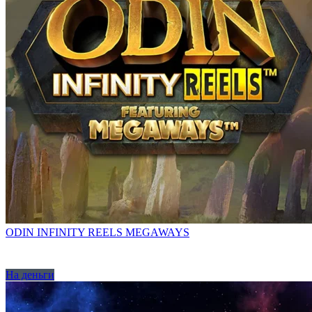
ODIN INFINITY REELS MEGAWAYS
На деньги