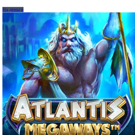
На деньги