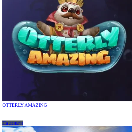
OTTERLY AMAZING
На деньги