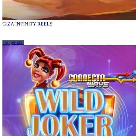
GIZA INFINITY REELS
На деньги