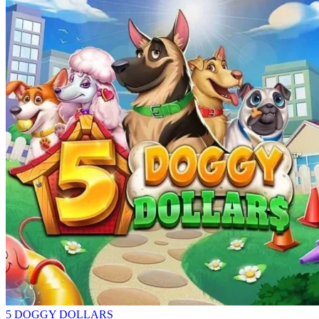
5 DOGGY DOLLARS