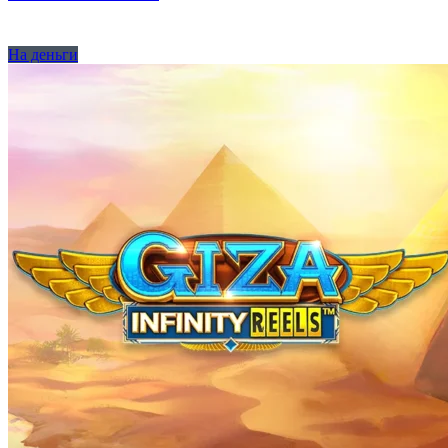
На деньги