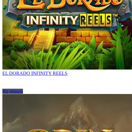
EL DORADO INFINITY REELS
На деньги