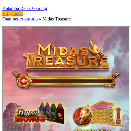
Kalamba
Relax Gaming
На деньги
Главная страница
»
Midas Treasure