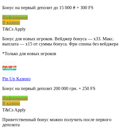
Бонус на первый депозит до 15 000 ₴ + 300 FS
Информация
В казино
T&Cs Apply
Бонус для новых игроков. Вейджер бонуса — х33. Макс.
выплата — х15 от суммы бонуса. Фри спины без вейджера
*Только для новых игроков
Pin Up Казино
Бонус на первый депозит 200 000 грн. + 250 FS
Информация
В казино
T&Cs Apply
Приветственный бонус можно получить после первого
депозита