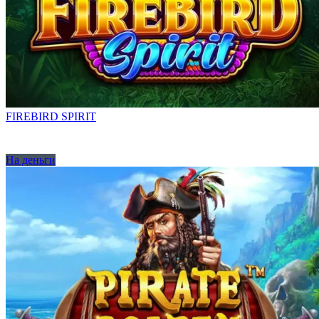
FIREBIRD SPIRIT
На деньги