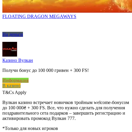
FLOATING DRAGON MEGAWAYS
На деньги
Казино Вулкан
Получи бонус до 100 000 гривен + 300 FS!
Информация
В казино
T&Cs Apply
Вулкан казино встречает новичков тройным welcome-бонусом
до 100 000₴ + 300 FS. Все, что нужно сделать для получения
поздравительного сета подарков – завершить регистрацию и
активировать промокод Вулкан 777.
*Только для новых игроков