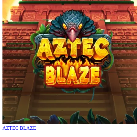
AZTEC BLAZE