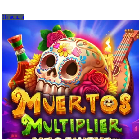
На деньги