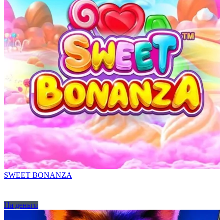
SWEET BONANZA
На деньги