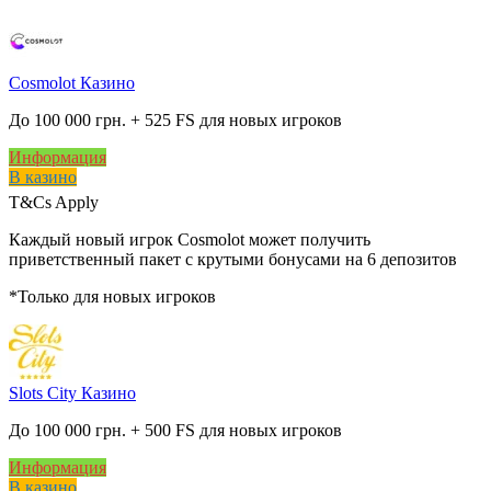
Cosmolot Казино
До 100 000 грн. + 525 FS для новых игроков
Информация
В казино
T&Cs Apply
Каждый новый игрок Cosmolot может получить
приветственный пакет с крутыми бонусами на 6 депозитов
*Только для новых игроков
Slots City Казино
До 100 000 грн. + 500 FS для новых игроков
Информация
В казино