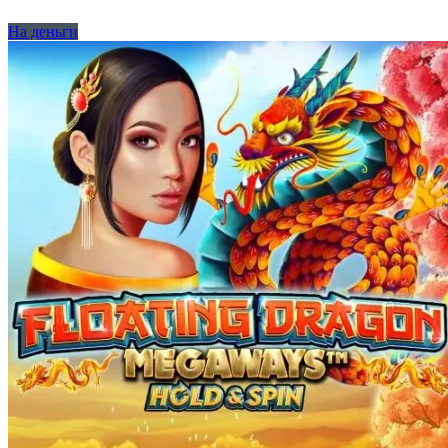
На деньги