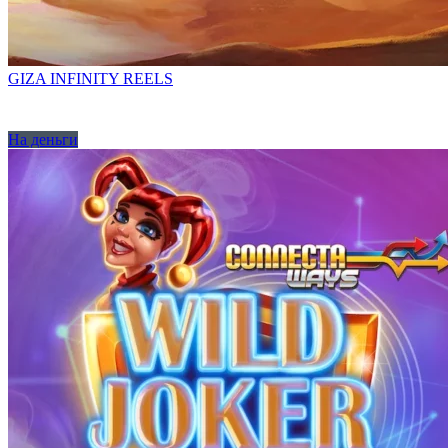
GIZA INFINITY REELS
На деньги