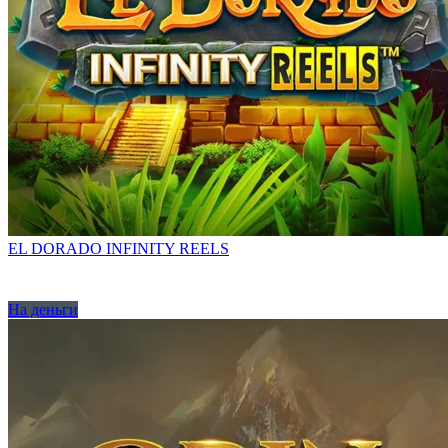
EL DORADO INFINITY REELS
На деньги