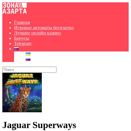
Главная
Игровые автоматы бесплатно
Лучшие онлайн казино
Бонусы
Telegram
Jaguar Superways