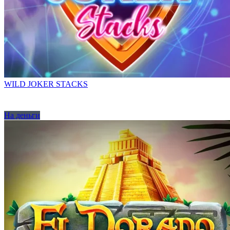
WILD JOKER STACKS
На деньги