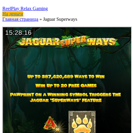
ReelPlay
Relax Gaming
На деньги
Главная страница
»
Jaguar Superways