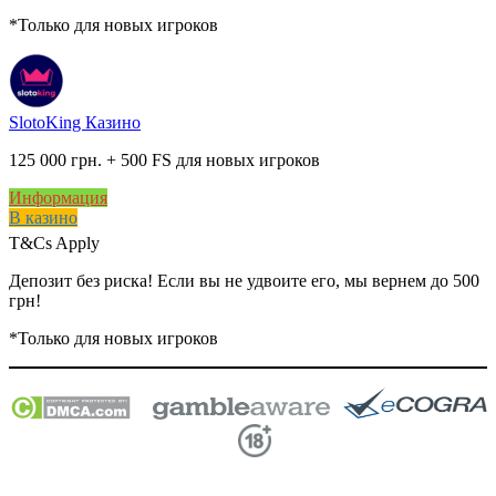
*Только для новых игроков
SlotoKing Казино
125 000 грн. + 500 FS для новых игроков
Информация
В казино
T&Cs Apply
Депозит без риска! Если вы не удвоите его, мы вернем до 500
грн!
*Только для новых игроков