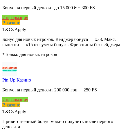
Бонус на первый депозит до 15 000 ₴ + 300 FS
Информация
В казино
T&Cs Apply
Бонус для новых игроков. Вейджер бонуса — х33. Макс.
выплата — х15 от суммы бонуса. Фри спины без вейджера
*Только для новых игроков
Pin Up Казино
Бонус на первый депозит 200 000 грн. + 250 FS
Информация
В казино
T&Cs Apply
Приветственный бонус можно получить после первого
депозита