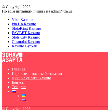
© Copyright 2023
По всім питанням пишіть на
admin@za.ua
Vbet Казино
Pin Up Казино
SlotoKing Казино
FAVBET Казино
Slots City Казино
Cosmolot Казино
Казино Вулкан
Главная
Игровые автоматы бесплатно
Лучшие онлайн казино
Бонусы
Telegram
© Copyright 2023