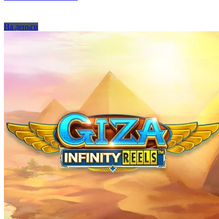
На деньги