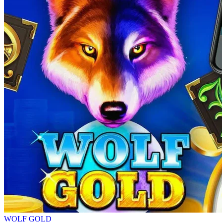
WOLF GOLD