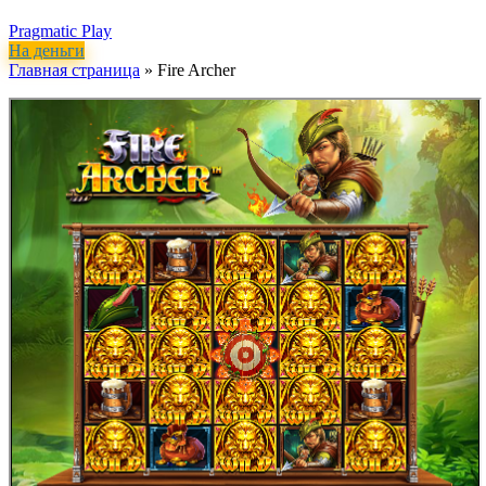
Pragmatic Play
На деньги
Главная страница
»
Fire Archer