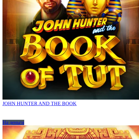
JOHN HUNTER AND THE BOOK
На деньги