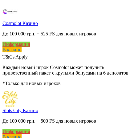
Cosmolot Казино
До 100 000 грн. + 525 FS для новых игроков
Информация
В казино
T&Cs Apply
Каждый новый игрок Cosmolot может получить
приветственный пакет с крутыми бонусами на 6 депозитов
*Только для новых игроков
Slots City Казино
До 100 000 грн. + 500 FS для новых игроков
Информация
В казино