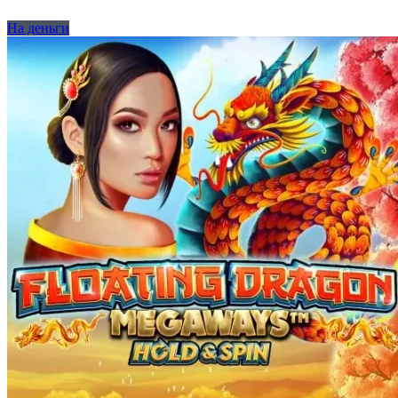
На деньги