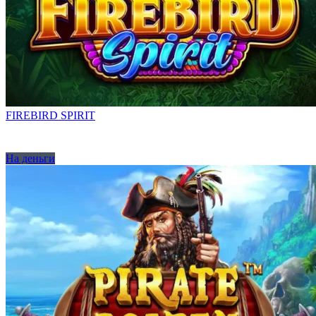
FIREBIRD SPIRIT
На деньги