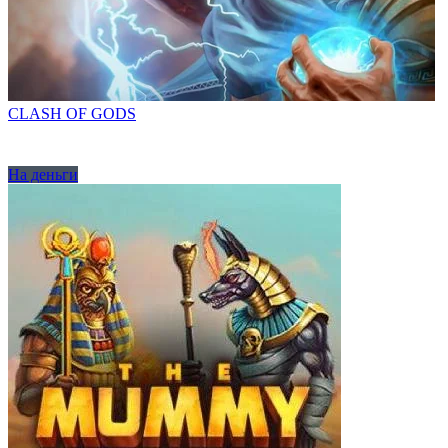
CLASH OF GODS
На деньги