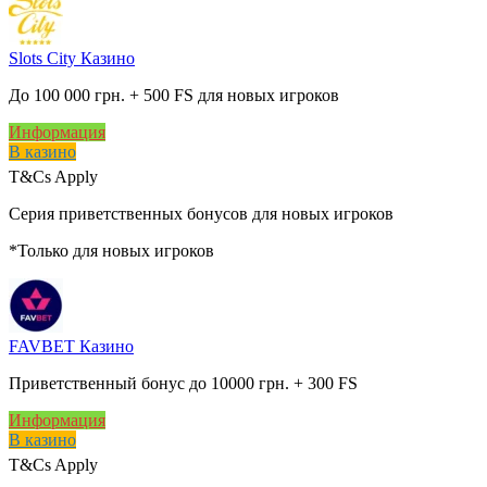
Slots City Казино
До 100 000 грн. + 500 FS для новых игроков
Информация
В казино
T&Cs Apply
Серия приветственных бонусов для новых игроков
*Только для новых игроков
FAVBET Казино
Приветственный бонус до 10000 грн. + 300 FS
Информация
В казино
T&Cs Apply