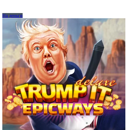
На деньги