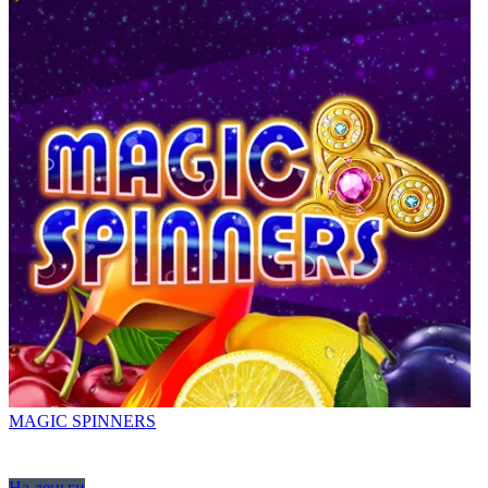
MAGIC SPINNERS
На деньги