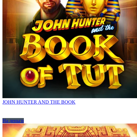
JOHN HUNTER AND THE BOOK
На деньги