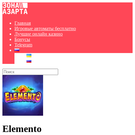
Главная
Игровые автоматы бесплатно
Лучшие онлайн казино
Бонусы
Telegram
Elemento