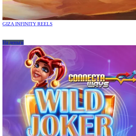
GIZA INFINITY REELS
На деньги