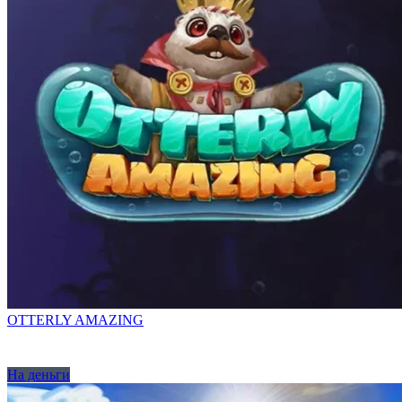
OTTERLY AMAZING
На деньги