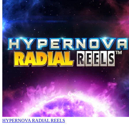
HYPERNOVA RADIAL REELS