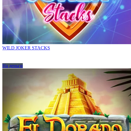
WILD JOKER STACKS
На деньги