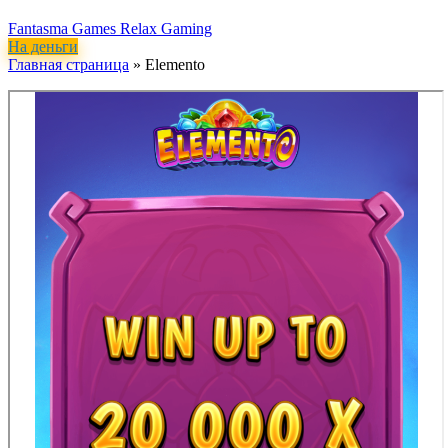
Fantasma Games
Relax Gaming
На деньги
Главная страница
»
Elemento