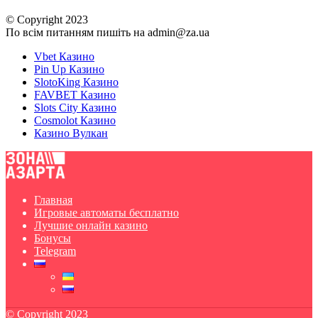
© Copyright 2023
По всім питанням пишіть на
admin@za.ua
Vbet Казино
Pin Up Казино
SlotoKing Казино
FAVBET Казино
Slots City Казино
Cosmolot Казино
Казино Вулкан
Главная
Игровые автоматы бесплатно
Лучшие онлайн казино
Бонусы
Telegram
© Copyright 2023