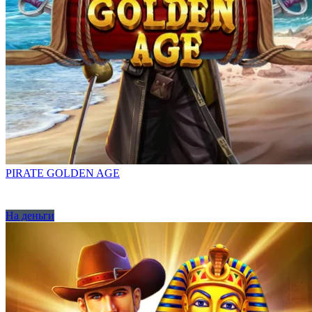
PIRATE GOLDEN AGE
На деньги