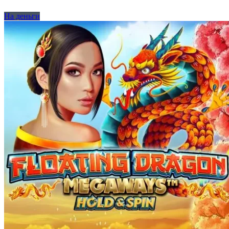
На деньги