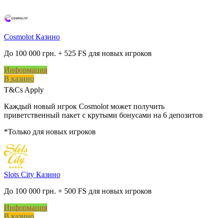
Cosmolot Казино
До 100 000 грн. + 525 FS для новых игроков
Информация
В казино
T&Cs Apply
Каждый новый игрок Cosmolot может получить
приветственный пакет с крутыми бонусами на 6 депозитов
*Только для новых игроков
Slots City Казино
До 100 000 грн. + 500 FS для новых игроков
Информация
В казино